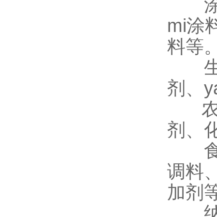
涂料
mi
料等
生物y
剂、y
农ya
剂、
食品
调料
加剂
纳m