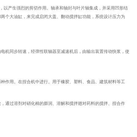
，以产生强烈的剪切作用。
轴承和轴封与叶片轴集成，并采用凹形结
和两个大油缸，来完成启闭大盖、翻动搅拌缸功能，系统设计压力为
由电机同步转速，经弹性联轴器至减速机后，由输出装置传动快浆，使
两种作用。在捏合机中进行。用于橡胶、塑料、食品、建筑材料等工
散，通过溶剂对硝化棉的膨润、溶解和搅拌翅对药料的搅拌、捏合作