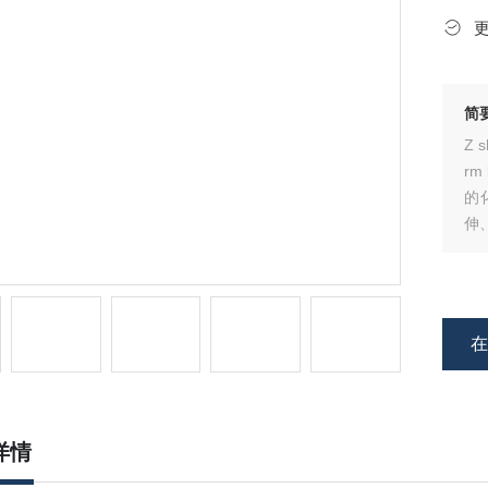
简
Z 
rm
的
伸
料
胶
详情