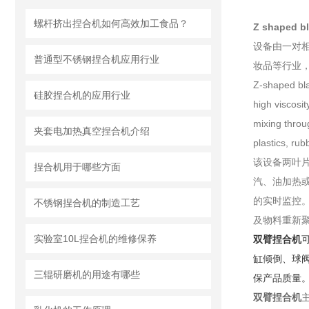
螺杆挤出捏合机如何高效加工食品？
Z shaped 
设备由一对
普通型不锈钢捏合机应用行业
妆品等行业
Z-shaped bla
硅胶捏合机的应用行业
high viscosit
mixing throug
夹套电加热真空捏合机介绍
plastics, ru
该设备两叶片
捏合机用于哪些方面
汽、油加热
的实时监控
不锈钢捏合机的制造工艺
及物料重新
实验室10L捏合机的维修保养
双臂捏合机
缸倾倒、球
三辊研磨机的用途有哪些
保产品质量
双臂捏合机