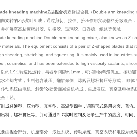
blade kneading machineZ型捏合机
双臂捏合机（Double arm kne
相向旋转的Z形桨叶组成，通过剪切、拉伸、挤压作用实现物料分散混合，
，并扩展至高粘度密封胶、硅橡胶、玻璃胶、口香糖、纸浆等领域
de kneading machine Double arm kneading mixer, also known as Z-sha
y materials. The equipment consists of a pair of Z-shaped blades that r
h shearing, stretching, and squeezing. It is mainly used in industries s
bber, cosmetics, and has been extended to high viscosity sealants, silic
以约1.9:1转速比运转，与器壁间隙约1mm，可消除物料滞流区。
按功能
或水冷却方式，出料包含液压、翻缸倾倒、球阀及螺杆挤压等形式 。
缸体
。
传动系统由电机、斜齿轮/硬齿面减速机构成，集成液压、真空及电控系
聚合工艺。
可制成普通型、压力型、真空型、高温型四种，调温形式采用夹套、蒸汽
阀出料，螺杆挤压等。并可通过PLC实时控制及记录生产中的温度、时间
。
主要由捏合部分、机座部分、液压系统、传动系统、真空系统和电控系统