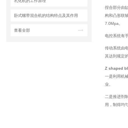
乳化机的工作原理
捏合部分由
卧式螺带混合机的结构特点及其作用
构和凸形联
7.0Mpa。
查看全部
电控系统有
传动系统由
其达到规定
Z shaped 
一是利用机
业。
二是推进剂
用，制得均