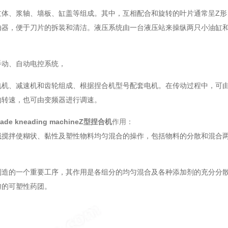
缸体、浆轴、墙板、缸盖等组成。其中，互相配合和旋转的叶片通常呈Z形
轴器，便于刀片的拆装和清洁。
液压系统由一台液压站来操纵两只小油缸
手动、自动电控系统，
电机、减速机和齿轮组成、根据捏合机型号配套电机。在传动过程中，可
的转速，也可由变频器进行调速。
blade kneading machineZ型捏合机
作用：
械搅拌使糊状、黏性及塑性物料均匀混合的操作，包括物料的分散和混合
制造的一个重要工序，其作用是各组分的均匀混合及各种添加剂的充分分
匀的可塑性药团。