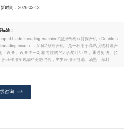
更新时间：
2026-03-13
要描述：
shaped blade kneading machineZ型捏合机双臂捏合机（Double a
 kneading mixer），又称Z形捏合机，是一种用于高粘度物料混合
化工设备。设备由一对相向旋转的Z形桨叶组成，通过剪切、拉
、挤压作用实现物料分散混合，主要应用于电池、油墨、颜料、染
、医药、树脂、塑料、橡胶、化妆品等行业，并扩展至高粘度密封
、硅橡胶、玻璃胶、口香糖、纸浆等领域
在线咨询