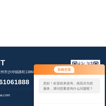
T
您好！欢迎前来咨询，很高兴为您
在线交流
市沙河镇路旺13864506509
服务，请问您要咨询什么问题呢？
61061888
您好，看您停留很久了，是否找到
了需求产品，您可以直接在线与我
扫码加微信
联系！
na.com