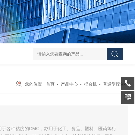
Z shaped blade sigma mixerZ型捏合机
Vacuum Kneader
您的位置：
首页
-
产品中心
-
捏合机
-
普通型捏合机
用于各种粘度的CMC，亦用于化工、食品、塑料、医药等行