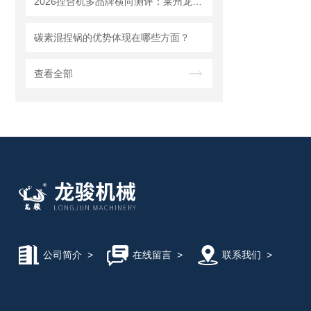
2026捏合机多品牌横向测评：莱州龙骏机械质量、售后、价格全对比
碳素混捏锅的优势体现在哪些方面？
查看全部
公司简介
>
在线留言
>
联系我们
>