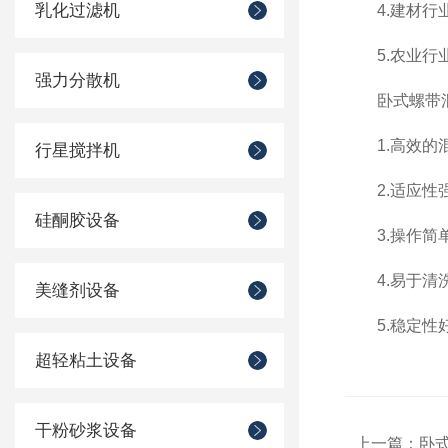
乳化过滤机
4.建材行业
5.农业行业
强力分散机
卧式螺带混
1.高效的混
行星搅拌机
2.适应性强
硅酮胶设备
3.操作简单
4.易于清洗
美缝剂设备
5.稳定性好
超轻粘土设备
干粉砂浆设备
上一篇：
卧