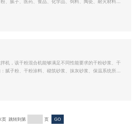
干粉、腻子、医药、食品、化学品、饲料、陶瓷、耐火材料等
工、复合肥、染料、颜料、橡胶、建材、耐火材料、稀土、塑
固—固（即粉体与粉体）、固-浆（即粉体于胶浆液）的物料
搅拌机，该干粉混合机能够满足不同性能要求的干粉砂浆、干
如：腻子粉、干粉涂料、砌筑砂浆、抹灰砂浆、保温系统所需
 末页 跳转到第
页