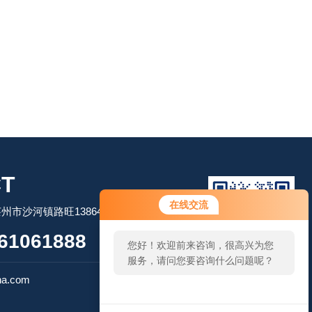
T
在线交流
市沙河镇路旺13864506509
61061888
您好！欢迎前来咨询，很高兴为您
服务，请问您要咨询什么问题呢？
扫码加微信
na.com
您好，看您停留很久了，是否找到