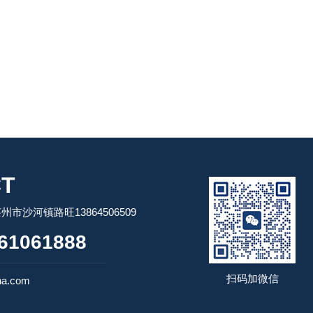
T
市沙河镇路旺13864506509
61061888
扫码加微信
na.com