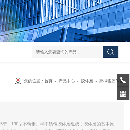
Z shaped blade sigma mixerZ型捏合机
Vacuum Kneader
您的位置：
首页
-
产品中心
-
胶体磨
-
辣椒酱胶体磨
5型、130型不锈钢、半不锈钢胶体磨组成，胶体磨的基本原