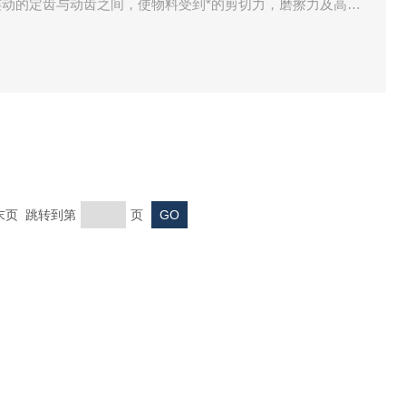
动的定齿与动齿之间，使物料受到*的剪切力，磨擦力及高频
均质、温合，从而获得满意的精细加工的产品
 末页 跳转到第
页