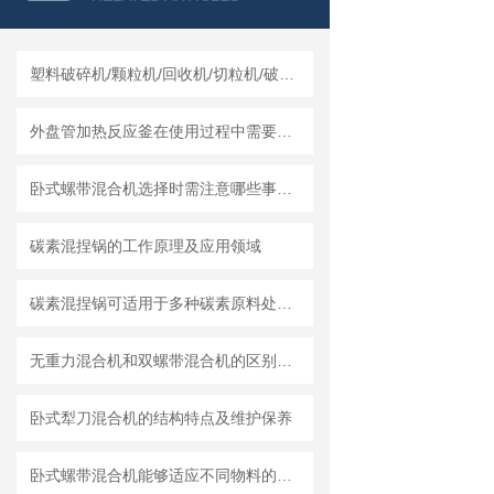
塑料破碎机/颗粒机/回收机/切粒机/破碎机哪个厂家实力强？莱州龙骏机械干湿两用破碎机测评
外盘管加热反应釜在使用过程中需要知道清洗流程
卧式螺带混合机选择时需注意哪些事项？
碳素混捏锅的工作原理及应用领域
碳素混捏锅可适用于多种碳素原料处理需求
无重力混合机和双螺带混合机的区别及各自特点和适用范围
卧式犁刀混合机的结构特点及维护保养
卧式螺带混合机能够适应不同物料的混合需求