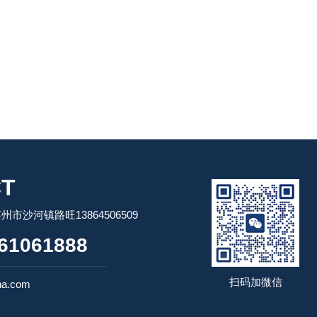
T
市沙河镇路旺13864506509
61061888
扫码加微信
na.com