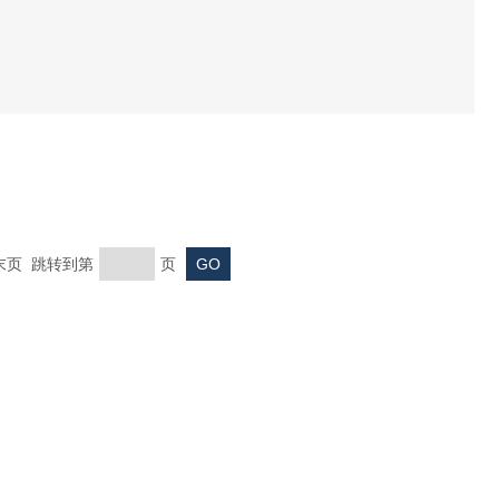
。
 末页 跳转到第
页