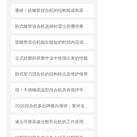
重磅！硅橡胶捏合机的结构组成和原理、维护保养都在这儿
卧式螺带混合机选择时需注意哪些事项？
双螺带混合机能在较短的时间内完成均匀混合
立式砂磨机研磨作业中体现出来的性能
卧式犁刀混合机的结构特点及维护保养
强！不锈钢高温型捏合机具有搅拌平均、捏合效率高的优点
2026捏合机多品牌横向测评：莱州龙骏机械质量、售后、价格全对比
液压升降高速分散乳化机的工作原理和特点 一篇文章就够了