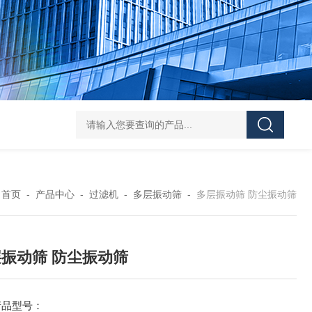
Z shaped blade sigma mixerZ型捏合机
Vacuum Kneader
：
首页
-
产品中心
-
过滤机
-
多层振动筛
-
多层振动筛 防尘振动筛
振动筛 防尘振动筛
产品型号：