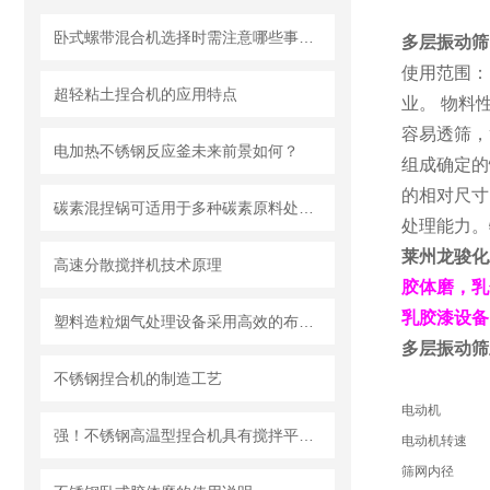
卧式螺带混合机选择时需注意哪些事项？
多层振动筛
使用范围：
超轻粘土捏合机的应用特点
业。 物料
容易透筛，
电加热不锈钢反应釜未来前景如何？
组成确定的
的相对尺寸
碳素混捏锅可适用于多种碳素原料处理需求
处理能力。
莱州龙骏化
高速分散搅拌机技术原理
胶体磨，乳
乳胶漆设备
塑料造粒烟气处理设备采用高效的布袋除尘技术或静电除尘技术
多层振动筛
不锈钢捏合机的制造工艺
电动机
强！不锈钢高温型捏合机具有搅拌平均、捏合效率高的优点
电动机转速
筛网内径