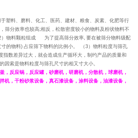
用于塑料、磨料、化工、医药、建材、粮食、炭素、化肥等行
，筛分效率也较高;相反，松散密度较小的物料及粉状物料不
（2）物料颗粒组成 为了提高筛分效率, 要在被筛分物料级配
筛孔尺寸的物料) 占应筛下物料的比例小。 （3）物料粒度与筛孔
度指数差异过大，就会造成生产循环大，制约产品的质量和
的因索是物料粒度与筛孔尺寸的相又寸大小。
釜，反应锅，反应罐，砂磨机，研磨机，分散机，球磨机，
拌机，干粉砂浆设备，真石漆设备，涂料设备，油漆设备，