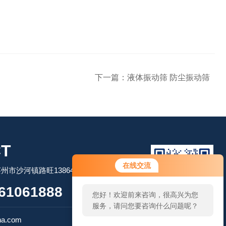
下一篇：
液体振动筛 防尘振动筛
T
在线交流
市沙河镇路旺13864506509
61061888
您好！欢迎前来咨询，很高兴为您
服务，请问您要咨询什么问题呢？
扫码加微信
na.com