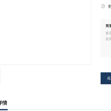
简
多
应
详情