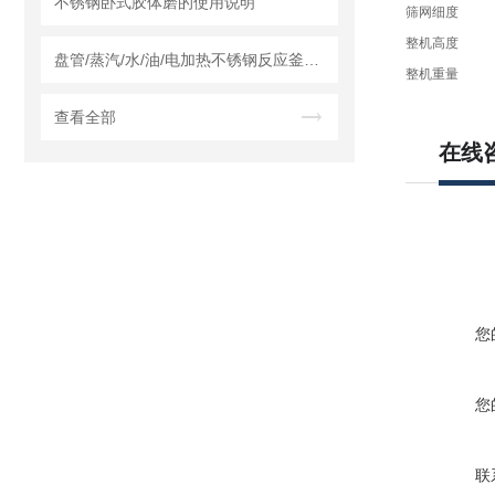
不锈钢卧式胶体磨的使用说明
筛网细度
整机高度
盘管/蒸汽/水/油/电加热不锈钢反应釜怎么采购，莱州龙骏机械内外盘管区别讲解
整机重量
查看全部
在线
您
您
联