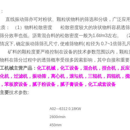
：
 直线振动筛亦可对粉状、颗粒状物料的筛选和分级，广泛应
性质： （1）物料松散密度 松散密度较大的块状物料容易透筛
筛分效率也低。沥青混合料的松散密度一般为1.6t/m3左右。 
情况下, 确定振动筛筛孔尺寸, 使难筛物料( 粒径为 0.7~1倍
 矿料的颗粒度要严格控制在设备的技术参数范围以内，颗粒
物料在筛分过程中的透筛概率受很多因索影响，其中自接和重要
工机械主营产品：
化工机械，化工设备，混合机，捏合机，反应
化机，过滤机，振动筛，离心机，滚坛机，三辊机，四辊机，搅
，苯板胶设备，腻子粉设备，腻子膏设备，化工成套设备
主要
技术参数:
A02—6312 0.18KW
2800r/min
450mm