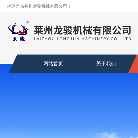
欢迎光临莱州龙骏机械有限公司！
网站首页
关于我们