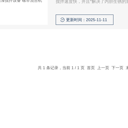
搅拌速度快，并且*解决了内胆生锈的
更新时间：2025-11-11
共 1 条记录，当前 1 / 1 页 首页 上一页 下一页