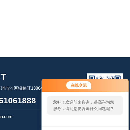
T
在线交流
市沙河镇路旺13864506509
61061888
您好！欢迎前来咨询，很高兴为您
服务，请问您要咨询什么问题呢？
扫码加微信
na.com
您好，看