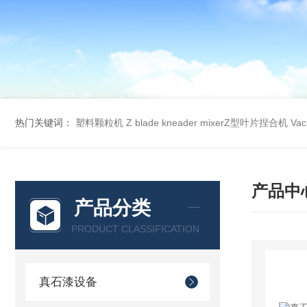
热门关键词：
塑料颗粒机
Z blade kneader mixerZ型叶片捏合机
Va
产品中
产品分类
PRODUCT CLASSIFICATION
真石漆设备