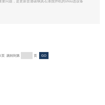
重要问题，是更新普通碳钢真石漆搅拌机的shou选设备
 末页 跳转到第
页