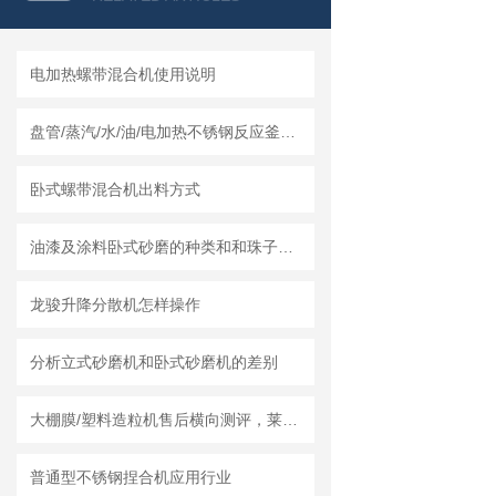
电加热螺带混合机使用说明
盘管/蒸汽/水/油/电加热不锈钢反应釜怎么采购，莱州龙骏机械内外盘管区别讲解
卧式螺带混合机出料方式
油漆及涂料卧式砂磨的种类和和珠子的选用
龙骏升降分散机怎样操作
分析立式砂磨机和卧式砂磨机的差别
大棚膜/塑料造粒机售后横向测评，莱州龙骏机械服务体系实测体验
普通型不锈钢捏合机应用行业