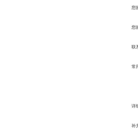
您
您
联
常
详
补