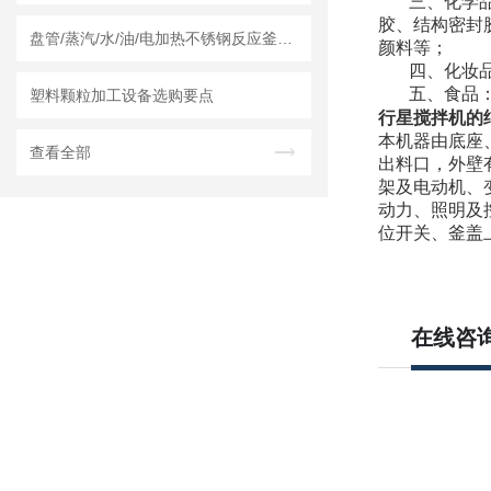
三、化学
胶、结构密封
盘管/蒸汽/水/油/电加热不锈钢反应釜怎么采购，莱州龙骏机械内外盘管区别讲解
颜料等；
四、化妆
五、食品
塑料颗粒加工设备选购要点
行星搅拌机的
本机器由底座
查看全部
出料口，外壁
架及电动机、
动力、照明及
位开关、釜盖
在线咨