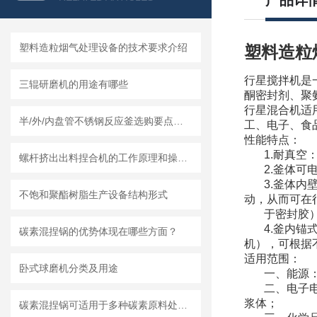
产品详
塑料造粒烟气处理设备的技术要求介绍
塑料造粒
行星搅拌机
是
三辊研磨机的用途有哪些
酮密封剂、聚
行星混合机适
半/外/内盘管不锈钢反应釜选购要点及莱州龙骏机械盘管结构优势分析
工、电子、食
性能特点：
1.耐真空
螺杆挤出出料捏合机的工作原理和操作方法
2.釜体
3.釜体
不饱和聚酯树脂生产设备结构形式
动，从而可在
于密封胶
4.釜内锚
碳素混捏锅的优势体现在哪些方面？
机），可根据
适用范围：
卧式球磨机分类及用途
一、能源
二、电子
浆体；
碳素混捏锅可适用于多种碳素原料处理需求