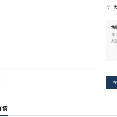
简
简
浆
详情