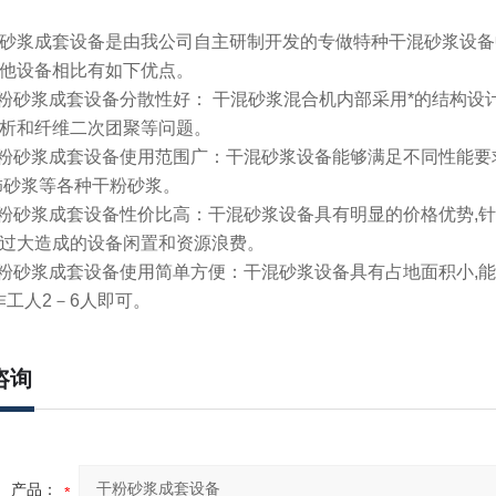
砂浆成套设备
是由我公司自主研制开发的专做特种
干混砂浆设备
他设备相比有如下优点。
粉砂浆成套设备
分散性好：
干混砂浆
混合机内部采用*的结构设
析和纤维二次团聚等问题。
粉砂浆成套设备
使用范围广：
干混砂浆设备
能够满足不同性能要求
饰砂浆等各种干粉砂浆。
粉砂浆成套设备
性价比高：
干混砂浆设备
具有明显的价格优势,针
过大造成的设备闲置和资源浪费。
粉砂浆成套设备
使用简单方便：
干混砂浆设备
具有占地面积小,
作工人2－6人即可。
咨询
产品：