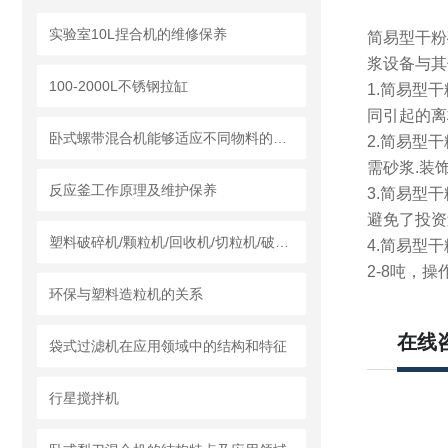
实验室10L捏合机的维修保养
简易型干粉
浆设备
与其
100-2000L不锈钢拉缸
1.
简易型干
同引起的离
卧式螺带混合机能够适应不同物料的混合需求
2.
简易型干
需砂浆.装
反应釜工作原理及维护保养
3.
简易型干
避免了投资
塑料破碎机/颗粒机/回收机/切粒机/破碎机哪个厂家实力强？莱州龙骏机械干湿两用破碎机测评
4.
简易型干
2-8吨，操
环保与塑料造粒机的关系
在线
袋式过滤机在应用领域中的结构和特征
行星搅拌机