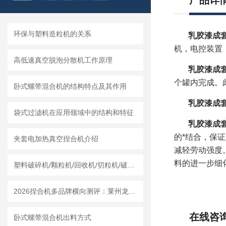
产品详
环保与塑料造粒机的关系
乳胶漆成
机，电控装置
高低速真空脱泡分散机工作原理
乳胶漆成
个罐内完成。
卧式螺带混合机的结构特点及其作用
乳胶漆成
袋式过滤机在应用领域中的结构和特征
乳胶漆成
的*结合，保
夹套电加热真空捏合机介绍
减轻劳动强度
料的进一步细
塑料破碎机/颗粒机/回收机/切粒机/破碎机哪个厂家实力强？莱州龙骏机械干湿两用破碎机测评
2026捏合机多品牌横向测评：莱州龙骏机械质量、售后、价格全对比
在线咨
卧式螺带混合机出料方式