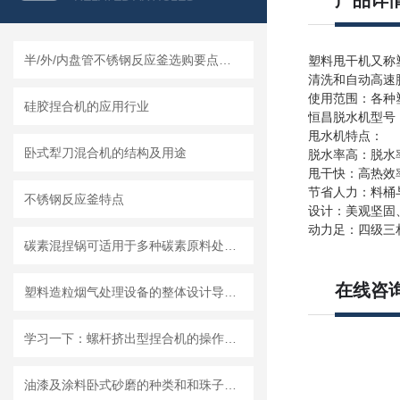
产品详
半/外/内盘管不锈钢反应釜选购要点及莱州龙骏机械盘管结构优势分析
塑料甩干机又称
清洗和自动高速
使用范围：各种塑
硅胶捏合机的应用行业
恒昌脱水机型号
甩水机特点：
卧式犁刀混合机的结构及用途
脱水率高：脱水率
甩干快：高热效
节省人力：料桶
不锈钢反应釜特点
设计：美观坚固
动力足：四级三相
碳素混捏锅可适用于多种碳素原料处理需求
在线咨
塑料造粒烟气处理设备的整体设计导向及结构组成
学习一下：螺杆挤出型捏合机的操作规程和注意事项
油漆及涂料卧式砂磨的种类和和珠子的选用