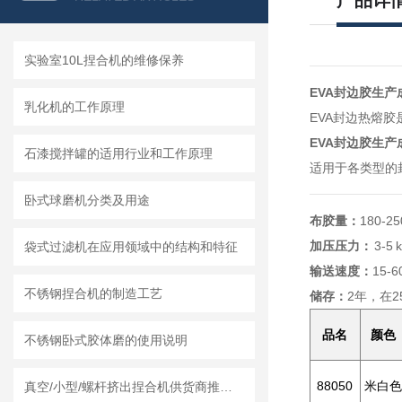
产品详
实验室10L捏合机的维修保养
EVA封边胶生产
乳化机的工作原理
EVA封边热熔胶
EVA封边胶生产
石漆搅拌罐的适用行业和工作原理
适用于各类型的
卧式球磨机分类及用途
布胶量：
180-25
加压压力：
3-5 
袋式过滤机在应用领域中的结构和特征
输送速度：
15-6
不锈钢捏合机的制造工艺
储存：
2年，在
品名
颜色
不锈钢卧式胶体磨的使用说明
88050
米白色
真空/小型/螺杆挤出捏合机供货商推荐榜单｜莱州龙骏机械真空捏合机非标定制选型方案