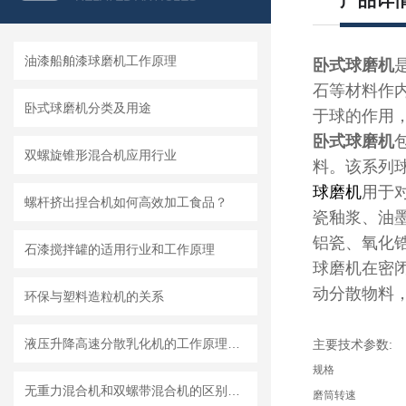
产品详
油漆船舶漆球磨机工作原理
卧式球磨机
石等材料作
卧式球磨机分类及用途
于球的作用
卧式球磨机
双螺旋锥形混合机应用行业
料。该系列
球磨机
用于
螺杆挤出捏合机如何高效加工食品？
瓷釉浆、油
铝瓷、氧化
石漆搅拌罐的适用行业和工作原理
球磨机在密
动分散物料
环保与塑料造粒机的关系
液压升降高速分散乳化机的工作原理和特点 一篇文章就够了
主要技术参数:
规格
无重力混合机和双螺带混合机的区别及各自特点和适用范围
磨筒转速