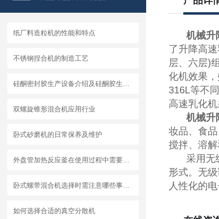
产品详
纸厂料造粒机的性能和特点
机械升
了升降高速
不锈钢捏合机的制造工艺
层、六层)
化机效果，
硅酮密封胶生产设备介绍及硅酮胶生产设备的工艺叙述
316L等
高速乳化机
双螺旋锥形混合机应用行业
机械升
妆品、食品
卧式砂磨机的日常保养及维护
搅拌、溶解
采用无级
外盘管加热反应釜在使用过程中需要知道清洗流程
形式。无级
人性化的电
卧式螺带混合机选择时需注意哪些事项？
如何选择合适的真空分散机