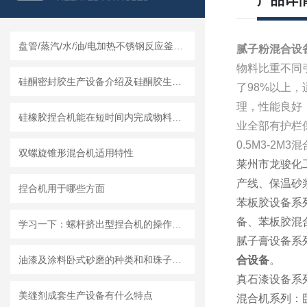
产品详
盘管/蒸汽/水/油/电加热不锈钢反应釜怎么采购，莱州龙骏机械内外盘管区别讲解
腻子粉混合设
物料比重不同
硅酮密封胶生产设备介绍及硅酮胶生产设备的工艺叙述
了98%以上
理，性能良好
硅橡胶捏合机能在短时间内完成物料的混合和捏合
业全部有护栏保
0.5M3-2M
双螺旋锥形混合机适用特性
莱州市龙骏化
产线、保温砂
捏合机用于哪些方面
苯板胶设备系
备、苯板胶混
学习一下：螺杆挤出型捏合机的操作规程和注意事项
腻子膏设备系
油漆及涂料卧式砂磨的种类和和珠子的选用
合设备
。
真石漆设备系
美缝剂成套生产设备有什么特点
混合机系列：