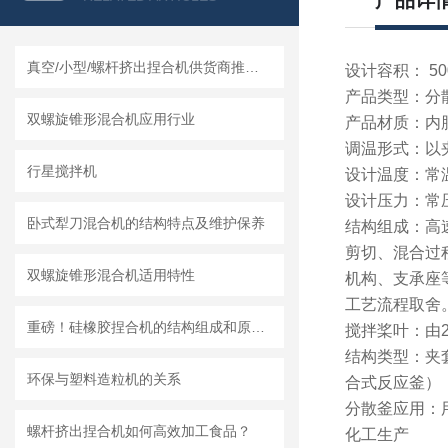
产品详
真空/小型/螺杆挤出捏合机供货商推荐榜单｜莱州龙骏机械真空捏合机非标定制选型方案
设计容积： 500
产品类型：分
双螺旋锥形混合机应用行业
产品材质：内胆用
调温形式：以夹
行星搅拌机
设计温度：常温
设计压力：常压~
卧式犁刀混合机的结构特点及维护保养
结构组成：高
剪切、混合过
双螺旋锥形混合机适用特性
机构、支承座
工艺流程取舍
重磅！硅橡胶捏合机的结构组成和原理、维护保养都在这儿
搅拌桨叶：由
结构类型：夹
环保与塑料造粒机的关系
合式反应釜）
分散釜应用：
螺杆挤出捏合机如何高效加工食品？
化工生产