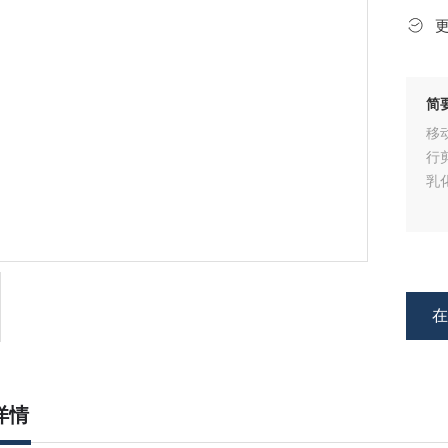
简
移
行
乳
详情