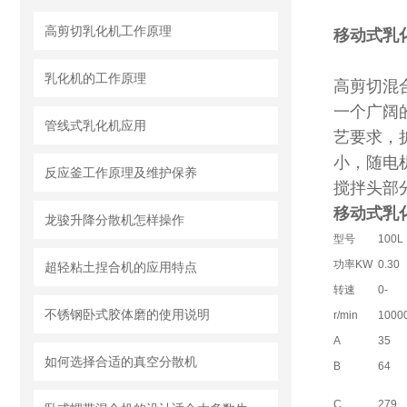
高剪切乳化机工作原理
移动式乳
乳化机的工作原理
高剪切混
一个广阔
管线式乳化机应用
艺要求，
小，随电
反应釜工作原理及维护保养
搅拌头部
移动式乳
龙骏升降分散机怎样操作
型号
100L
功率KW
0.30
超轻粘土捏合机的应用特点
转速
0-
不锈钢卧式胶体磨的使用说明
r/min
1000
A
35
如何选择合适的真空分散机
B
64
C
279