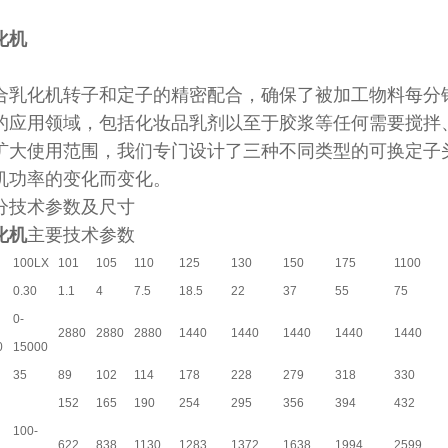
化机
合乳化机转子和定子的精密配合，确保了被加工物料每分
的应用领域，包括化妆品乳剂以至于胶浆等任何需要搅拌
扩大使用范围，我们专门设计了三种不同类型的可换定子
机功率的变化而变化。
分技术参数及尺寸
化机
主要技术参数
100LX
101
105
110
125
130
150
175
1100
0.30
1.1
4
7.5
18.5
22
37
55
75
0-
2880
2880
2880
1440
1440
1440
1440
1440
0
15000
35
89
102
114
178
228
279
318
330
152
165
190
254
295
356
394
432
100-
622
838
1130
1283
1372
1638
1994
2599