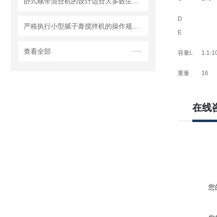
卧式螺带混合机的设计适合大多数生产车间的布局需求
D
严格执行小型腻子膏搅拌机的操作规范要求
E
查看全部
容量L
1.1-1
重量
16
在线
您