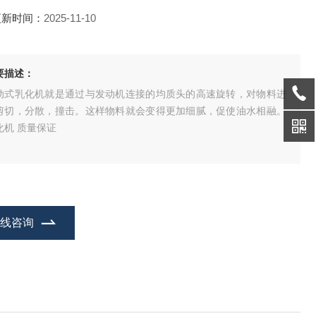
更新时间：
2025-11-10
要描述：
动式乳化机就是通过与发动机连接的均质头的高速旋转，对物料进
剪切，分散，撞击。这样物料就会变得更加细腻，促使油水相融。
化机 质量保证
在线咨询