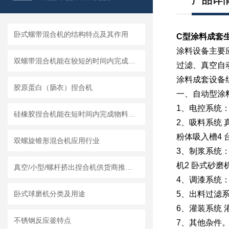
产品详
卧式螺带混合机的结构特点及其作用
C型涂料成套
涂料设备主要
双螺带混合机能在较短的时间内完成均匀混合
过滤、真空自
涂料成套设备
胶原蛋白（肠衣）捏合机
一、自动型涂
1、电控系统
硅橡胶捏合机能在短时间内完成物料的混合和捏合
2、吸料系统 真
粉体吸入槽4 
双螺旋锥形混合机应用行业
3、制浆系统：
机2 卧式砂磨机 
真空/小型/螺杆挤出捏合机供货商推荐榜单｜莱州龙骏机械真空捏合机非标定制选型方案
4、调漆系统：1
卧式球磨机分类及用途
5、出料过滤系
6、灌装系统 
不锈钢反应釜特点
7、其他杂件