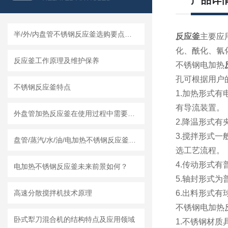
产品详
半/外/内盘管不锈钢反应釜选购要点及莱州龙骏机械盘管结构优势分析
反应釜
主要应
化、酰化、氰
反应釜工作原理及维护保养
不锈钢电加热
孔可根据用户
不锈钢反应釜特点
1.加热形式
有导流装置。
外盘管加热反应釜在使用过程中需要知道清洗流程
2.降温形式
3.搅拌形式
盘管/蒸汽/水/油/电加热不锈钢反应釜怎么采购，莱州龙骏机械内外盘管区别讲解
选工艺流程。
4.传动形式有
电加热不锈钢反应釜未来前景如何？
5.轴封形式
高速分散搅拌机技术原理
6.出料形式
不锈钢电加热
卧式犁刀混合机的结构特点及应用领域
1.不锈钢材质