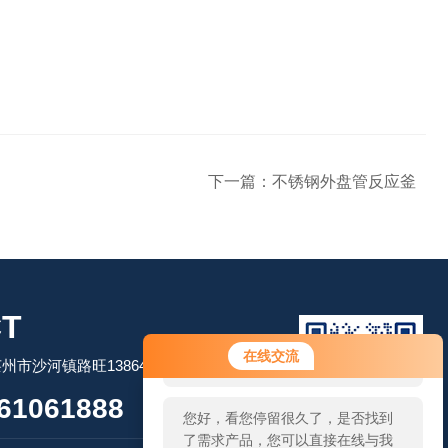
下一篇：
不锈钢外盘管反应釜
T
您好！欢迎前来咨询，很高兴为您
在线交流
市沙河镇路旺13864506509
服务，请问您要咨询什么问题呢？
61061888
您好，看您停留很久了，是否找到
了需求产品，您可以直接在线与我