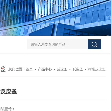
Z shaped blade sigma mixerZ型捏合机
Vacuum Kneader
您的位置：
首页
-
产品中心
-
反应釜
-
反应釜
-
树脂反应釜
脂反应釜
产品型号：