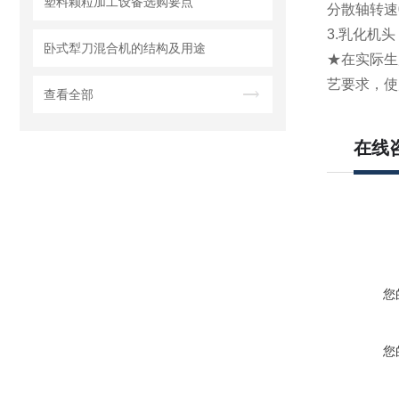
塑料颗粒加工设备选购要点
分散轴转速0
3.乳化机
卧式犁刀混合机的结构及用途
★在实际生
艺要求，使
查看全部
在线
您
您