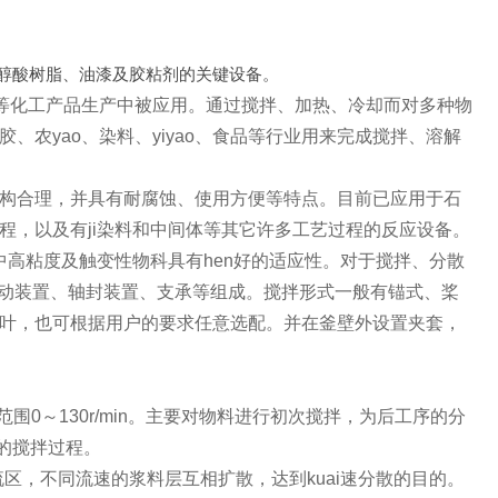
醇酸树脂、油漆及胶粘剂的关键设备。
o等化工产品生产中被应用。通过搅拌、加热、冷却而对多种物
农yao、染料、yiyao、食品等行业用来完成搅拌、溶解
构合理，并具有耐腐蚀、使用方便等特点。目前已应用于石
程，以及有ji染料和中间体等其它许多工艺过程的反应设备。
中高粘度及触变性物科具有hen好的适应性。对于搅拌、分散
传动装置、轴封装置、支承等组成。搅拌形式一般有锚式、桨
叶，也可根据用户的要求任意选配。并在釜壁外设置夹套，
0～130r/min。主要对物料进行初次搅拌，为后工序的分
的搅拌过程。
流区，不同流速的浆料层互相扩散，达到kuai速分散的目的。