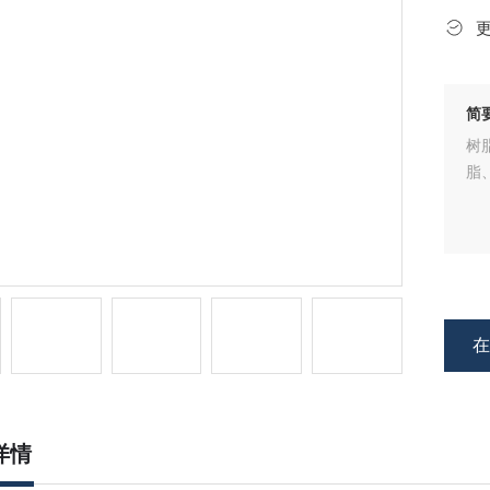
简
树
脂
详情