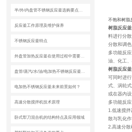
半/外/内盘管不锈钢反应釜选购要点及莱州龙骏机械盘管结构优势分析
不饱和树脂
反应釜工作原理及维护保养
树脂反应釜
料进行分散
不锈钢反应釜特点
分散和调色
多功能反应
外盘管加热反应釜在使用过程中需要知道清洗流程
油、化工、
树脂反应釜
盘管/蒸汽/水/油/电加热不锈钢反应釜怎么采购，莱州龙骏机械内外盘管区别讲解
可同时进行
式、涡轮式
电加热不锈钢反应釜未来前景如何？
或在器内设
高速分散搅拌机技术原理
多功能反应
1.低速搅
卧式犁刀混合机的结构特点及应用领域
散与乳化作
2.高速分