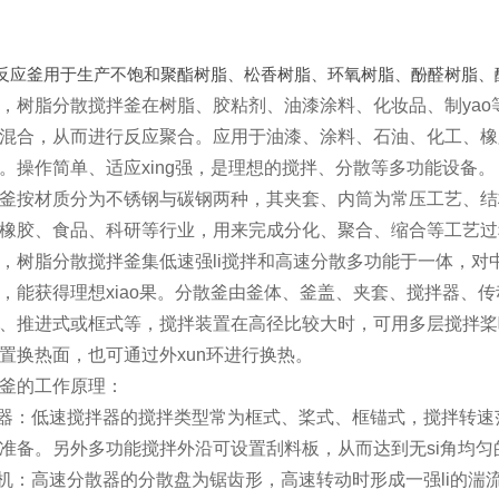
反应釜用于生产不饱和聚酯树脂、松香树脂、环氧树脂、酚醛树脂、
，树脂分散搅拌釜在树脂、胶粘剂、油漆涂料、化妆品、制ya
混合，从而进行反应聚合。应用于油漆、涂料、石油、化工、橡胶、
。操作简单、适应xing强，是理想的搅拌、分散等多功能设备。
釜按材质分为不锈钢与碳钢两种，其夹套、内筒为常压工艺、结
橡胶、食品、科研等行业，用来完成分化、聚合、缩合等工艺过
，树脂分散搅拌釜集低速强li搅拌和高速分散多功能于一体，对
，能获得理想xiao果。分散釜由釜体、釜盖、夹套、搅拌器、
、推进式或框式等，搅拌装置在高径比较大时，可用多层搅拌桨
置换热面，也可通过外xun环进行换热。
釜的工作原理：
拌器：低速搅拌器的搅拌类型常为框式、桨式、框锚式，搅拌转速范围
准备。另外多功能搅拌外沿可设置刮料板，从而达到无si角均匀
散机：高速分散器的分散盘为锯齿形，高速转动时形成一强li的湍