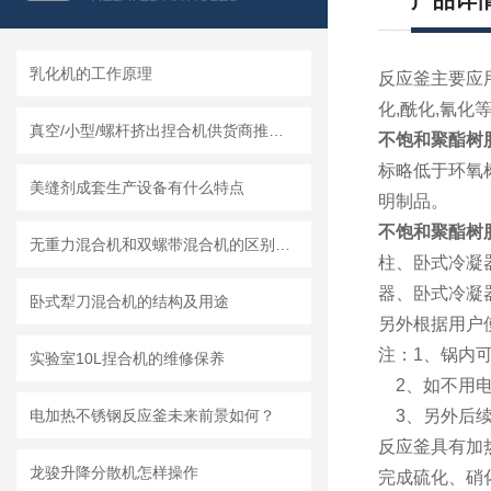
产品详
乳化机的工作原理
反应釜主要应
化,酰化,氰化
真空/小型/螺杆挤出捏合机供货商推荐榜单｜莱州龙骏机械真空捏合机非标定制选型方案
不饱和聚酯树
标略低于环氧
美缝剂成套生产设备有什么特点
明制品。
不饱和聚酯树
无重力混合机和双螺带混合机的区别及各自特点和适用范围
柱、卧式冷凝
器、卧式冷凝
卧式犁刀混合机的结构及用途
另外根据用户
注：1、锅内
实验室10L捏合机的维修保养
2、如不用电
电加热不锈钢反应釜未来前景如何？
3、另外后续
反应釜具有加热
龙骏升降分散机怎样操作
完成硫化、硝