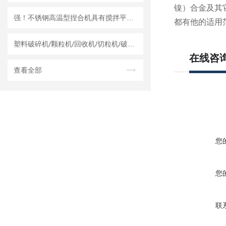
镍）合金及其
强！不锈钢高温型捏合机具有搅拌平均、捏合效率高的优点
都有他的适用
塑料破碎机/颗粒机/回收机/切粒机/破碎机哪个厂家实力强？莱州龙骏机械干湿两用破碎机测评
在线咨
查看全部
您
您
联