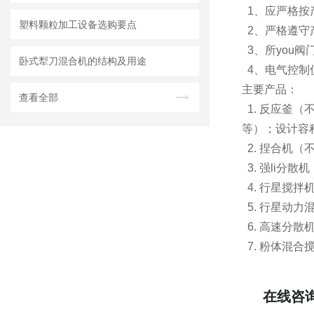
1、应严格按
塑料颗粒加工设备选购要点
2、严格遵守
3、所you
卧式犁刀混合机的结构及用途
4、电气控制
主要产品：
查看全部
1. 反应釜
等）；设计容积：
2. 捏合机（
3. 强li分
4. 行星搅拌
5. 行星动力
6. 高速分散机
7. 粉体混合
在线咨