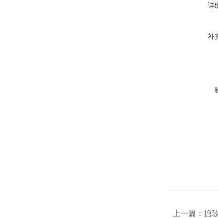
详
补
上一篇：
搪