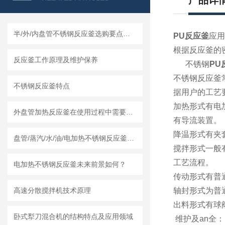
产品详
半/外/内盘管不锈钢反应釜选购要点及莱州龙骏机械盘管结构优势分析
PU反应釜
应用
根据反应釜的
反应釜工作原理及维护保养
不锈钢
PU
不锈钢反应釜
不锈钢反应釜特点
据用户的工艺
加热形式有电
外盘管加热反应釜在使用过程中需要知道清洗流程
有导流装置。
降温形式有夹
盘管/蒸汽/水/油/电加热不锈钢反应釜怎么采购，莱州龙骏机械内外盘管区别讲解
搅拌形式一般
工艺流程。
电加热不锈钢反应釜未来前景如何？
传动形式有普
高速分散搅拌机技术原理
轴封形式为普
出料形式有球
卧式犁刀混合机的结构特点及应用领域
维护及an全：