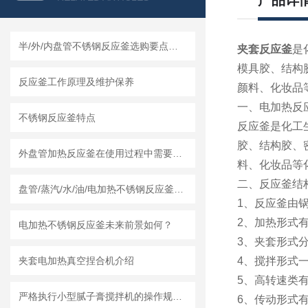
产品详
半/外/内盘管不锈钢反应釜选购要点及莱州龙骏机械盘管结构优势分析
夹套反应釜
是
模具胶、结构
反应釜工作原理及维护保养
颜料、化妆品
一、电加热反
不锈钢反应釜特点
反应釜是化工
胶、结构胶、
外盘管加热反应釜在使用过程中需要知道清洗流程
料、化妆品等
二、反应釜结
盘管/蒸汽/水/油/电加热不锈钢反应釜怎么采购，莱州龙骏机械内外盘管区别讲解
1、反应釜由
2、加热形式
电加热不锈钢反应釜未来前景如何？
3、夹套形式
夹套电加热真空捏合机介绍
4、搅拌形式
5、高转速类
严格执行小型腻子膏搅拌机的操作规范要求
6、传动形式