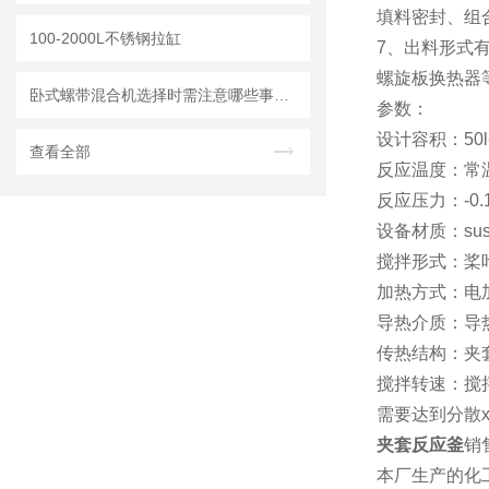
填料密封、组
100-2000L不锈钢拉缸
7、出料形式
螺旋板换热器
卧式螺带混合机选择时需注意哪些事项？
参数：
设计容积：50l
查看全部
反应温度：常温
反应压力：-0.1
设备材质：sus
搅拌形式：桨
加热方式：电
导热介质：导
传热结构：夹
搅拌转速：搅拌
需要达到分散xi
夹套反应釜
销
本厂生产的化