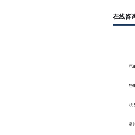
在线咨
您
您
联
常