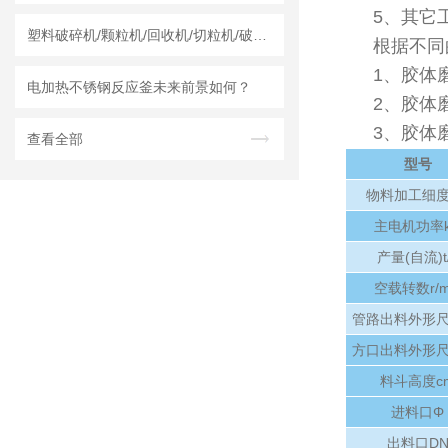
5、其它
塑料破碎机/颗粒机/回收机/切粒机/破碎机哪个厂家实力强？莱州龙骏机械干湿两用破碎机测评
根据不同
1、胶体
电加热不锈钢反应釜未来前景如何？
2、胶体
3、胶体
查看全部
型号
物料加工细度
主电机功率
产量(自流)t
空载转数r/m
管路出料外形尺
方口出料外形尺
料斗高度c
进料口Φ
出料口D