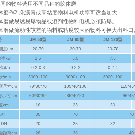
不同的物料选用不同品种的胶体磨
体磨作乳化沥青或高粘度物料电机功率可适当加大。
体磨做易燃易爆物品或溶剂性物料电机必须防爆。
体磨做流动性较差的物料或粘度较大的物料可换大出料口
号
JM-50型
JM-85型
JM-130型
细度um
20-70
20-70
20-70
率kw
1.5
5.5
7.5
)t/h
0.2-0.8
0.2-2
0.2-4
/min
3000±100
3000±100
3000±100
形尺寸cm
79*30*70
105*40*100
115*45
形尺寸cm
60*30*62
85*40*90
96*45
度cm
16
23
30
口Φ
35
70
70
DN
20
25
32
面距离cm
28
38
40