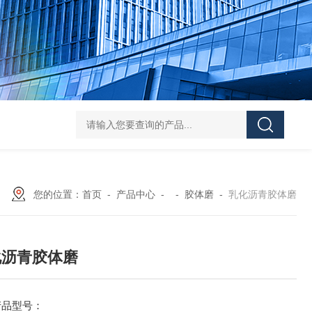
Z shaped blade sigma mixerZ型捏合机
Vacuum Kneader
您的位置：
首页
-
产品中心
- -
胶体磨
-
乳化沥青胶体磨
化沥青胶体磨
产品型号：