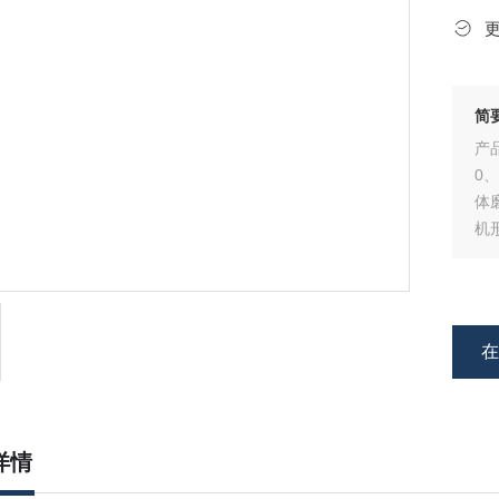
简
产
0
体
机
详情