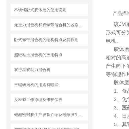
不锈钢卧式胶体磨的使用说明
产品描
该JM
无重力混合机和双螺带混合机的区别及各自特点和适用范围
形式可分
卧式螺带混合机的结构特点及其作用
电机。
胶体
超轻粘土捏合机的应用特点
相对的高
产生向下
双行星双动力混合机
等物理作
胶体
三辊研磨机的用途有哪些
1、食
2、化
反应釜工作原理及维护保养
3、医
硅酮密封胶生产设备介绍及硅酮胶生产设备的工艺叙述
4、日
5、其