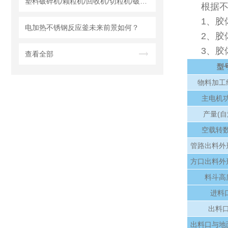
塑料破碎机/颗粒机/回收机/切粒机/破碎机哪个厂家实力强？莱州龙骏机械干湿两用破碎机测评
根据
1、胶
电加热不锈钢反应釜未来前景如何？
2、胶
3、胶
查看全部
型
物料加工
主电机功
产量(自流
空载转数r
管路出料外
方口出料外
料斗高
进料
出料口
出料口与地