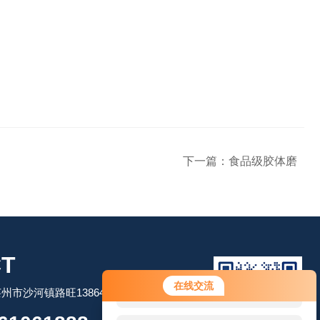
下一篇：
食品级胶体磨
T
您好！欢迎前来咨询，很高兴为您
在线交流
市沙河镇路旺13864506509
服务，请问您要咨询什么问题呢？