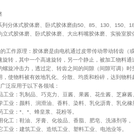
述
系列分体式胶体磨、卧式胶体磨由50、85、130、150、
为立式胶体磨、卧式胶体磨、大出料嘴胶体磨、实验室胶
磨的工作原理：胶体磨是由电机通过皮带传动带动转齿（
速旋转，其中一个高速旋转，另一个静止，被加工物料通
的螺旋冲击力，透过定、转齿之间的间隙（间隙可调）时
用，使物料被有效地乳化、分散、均质和粉碎，达到物料
磨广泛应用于以下各领域：
品工业：乳制品、巧克力、豆酱、果酱、花生酱、芝麻酱
学工业：颜料、润滑油、香料、染料、乳化沥青、乳化橡
药工业：*、*、蜂皇浆、花粉等。
用化工：鞋油、牙膏、化妆品、香脂、肥皂、洗涤剂等 。
它工业：建筑工业、造纸工业、塑料工业、电池业等。