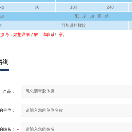
kg
60
180
240
却
配 冷 却 系 统
注
可加进料螺旋
供参考，如想详细了解，请联系厂家。
咨询
产品：
的单位：
的姓名：