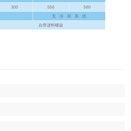
300
550
580
无 冷 却 系 统
自带进料螺旋