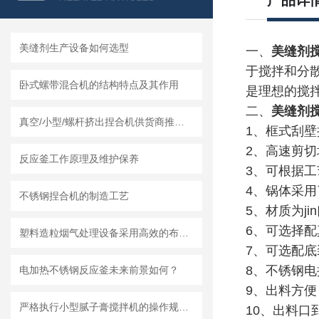
产品详
美缝剂生产设备如何选型
一、
美缝剂
于搅拌和分散
卧式螺带混合机的结构特点及其作用
是理想的搅
二、
美缝剂
真空/小型/螺杆挤出捏合机供货商推荐榜单｜莱州龙骏机械真空捏合机非标定制选型方案
1、框式刮
2、高速剪切
反应釜工作原理及维护保养
3、可根据
4、锅体采用
不锈钢捏合机的制造工艺
5、材质为ji
6、可选择
塑料造粒烟气处理设备采用高效的布袋除尘技术或静电除尘技术
7、可选配底
8、不锈钢电
电加热不锈钢反应釜未来前景如何？
9、出料方
严格执行小型腻子膏搅拌机的操作规范要求
10、出料口