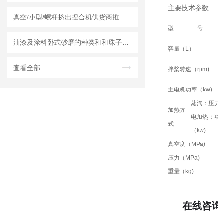
主要技术参数
真空/小型/螺杆挤出捏合机供货商推荐榜单｜莱州龙骏机械真空捏合机非标定制选型方案
型 号
油漆及涂料卧式砂磨的种类和和珠子的选用
容量（L）
查看全部
拌桨转速（rpm)
主电机功率（kw)
蒸汽：压力
加热方
电加热：
式
（kw)
真空度（MPa)
压力（MPa)
重量（kg)
在线咨