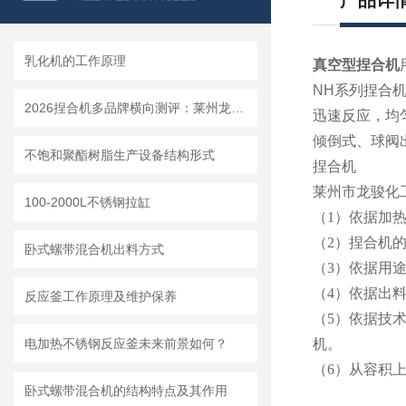
产品详
乳化机的工作原理
真空型捏合机
NH系列捏合
2026捏合机多品牌横向测评：莱州龙骏机械质量、售后、价格全对比
迅速反应，均
倾倒式、球阀
不饱和聚酯树脂生产设备结构形式
捏合机
莱州市龙骏化
100-2000L不锈钢拉缸
（
1
）依据加热
（
2
）捏合机
卧式螺带混合机出料方式
（
3
）依据用
（
4
）依据出
反应釜工作原理及维护保养
（
5
）依据技
电加热不锈钢反应釜未来前景如何？
机。
（
6
）从容积
卧式螺带混合机的结构特点及其作用