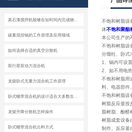
产品详
真石漆搅拌机能够在短时间内完成物料的均匀混合
不饱和树脂设
体
不饱和聚酯
碳素混捏锅的工作原理及应用领域
本公司生产的
不饱和树脂设
如何选择合适的真空分散机
分馏柱、卧式
1、锅内可设
双行星双动力混合机
2、如不用电
不饱和树脂用
龙骏卧式无重力混合机工作原理
料、电器部件
不饱和树脂设
卧式螺带混合机的设计适合大多数生产车间的布局需求
树脂反应釜按反
龙骏升降分散机怎样操作
脂树脂、酚醛
树脂成套设备
卧式螺带混合机出料方式
制作。反应釜