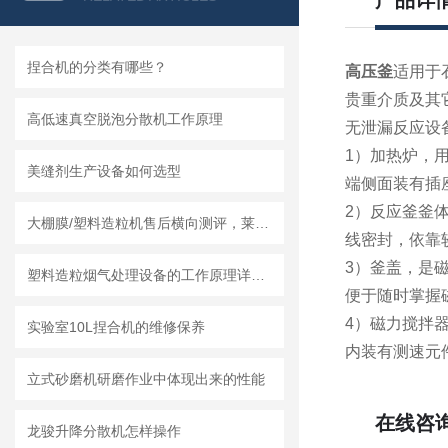
产品详
捏合机的分类有哪些？
高压釜
适用于
贵重介质及其
高低速真空脱泡分散机工作原理
无泄漏反应设
1）加热炉，
美缝剂生产设备如何选型
端侧面装有插
2）反应釜釜
大棚膜/塑料造粒机售后横向测评，莱州龙骏机械服务体系实测体验
线密封，依靠
3）釜盖，是磁
塑料造粒烟气处理设备的工作原理详细介绍
便于随时掌握
4）磁力搅拌
实验室10L捏合机的维修保养
内装有测速元
立式砂磨机研磨作业中体现出来的性能
在线咨
龙骏升降分散机怎样操作