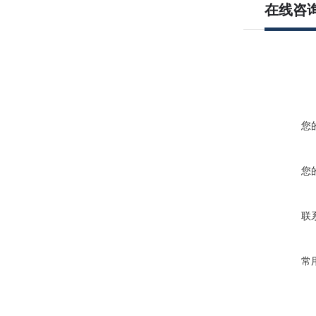
在线咨
您
您
联
常