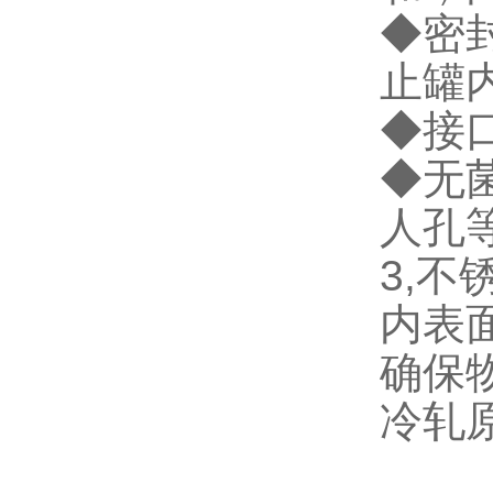
◆密
止罐
◆接
◆无
人孔
3,
内表
确保
冷轧