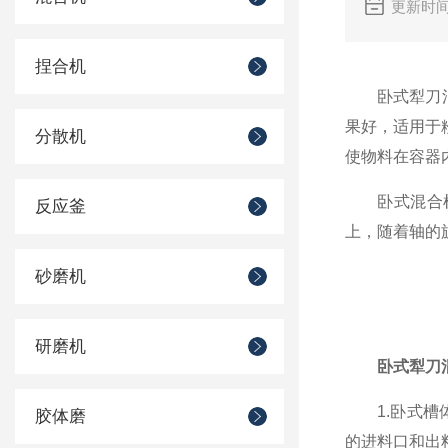
更新时间
捏合机
卧式犁刀混合
果好，适用于
分散机
使物料在容器
卧式混合机一
反应釜
上，随着轴的
砂磨机
研磨机
卧式犁刀
1.卧式槽体
胶体磨
的进料口和出