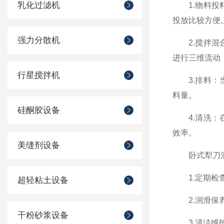
乳化过滤机
1.物料投料
投放比较方便
强力分散机
2.搅拌混合
进行三维流动
行星搅拌机
3.排料：当
料量。
硅酮胶设备
4.清洗：在
效率。
美缝剂设备
卧式犁刀混
1.定期检查
超轻粘土设备
2.润滑保养
干粉砂浆设备
3.清洁维护