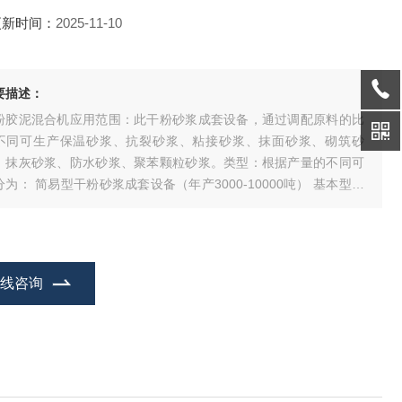
更新时间：
2025-11-10
要描述：
粉胶泥混合机应用范围：此干粉砂浆成套设备，通过调配原料的比
不同可生产保温砂浆、抗裂砂浆、粘接砂浆、抹面砂浆、砌筑砂
、抹灰砂浆、防水砂浆、聚苯颗粒砂浆。类型：根据产量的不同可
分为： 简易型干粉砂浆成套设备（年产3000-10000吨） 基本型干
砂浆成套设备（年产10000吨—50000吨） 自动型干粉砂浆成套设
（年产10万吨以上）
在线咨询