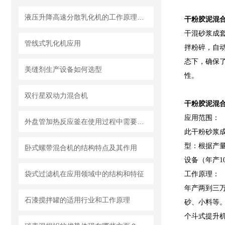
液压升降高速分散乳化机的工作原理和特点 一篇文章就够了
干粉胶泥混
干混砂浆成
管线式乳化机应用
拌粉碎，自
态下，确保
美缝剂生产设备如何选型
性。
双行星双动力混合机
干粉胶泥混
应用范围：
外盘管加热反应釜在使用过程中需要知道清洗流程
此干粉砂浆
型：根据产量
卧式螺带混合机的结构特点及其作用
设备（年产1
袋式过滤机在应用领域中的结构和特征
工作原理：
年产两到三
石漆搅拌罐的适用行业和工作原理
砂、小料等
个斗式提升