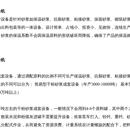
合机
套设备是针对砂浆如保温砂浆、抗裂砂浆、粘接砂浆、抹面砂浆、砌筑砂
动出料包装等的一体设备。设计简单、占地小、投资小、见效快，连续生
了砂浆的保温系数不会因保温原料的形状破坏而降低，确保了产品的保温效
合机
成套设备，通过调配原料的比例不同可生产保温砂浆、抗裂砂浆、粘接砂
的不同可以分为： 简易型干粉砂浆成套设备（年产3000-10000吨） 基本
0万吨以上）
万吨左右的干粉砂浆成套设备，一般情况下会用到4-6个原料罐，其中两
。散装水泥和粉煤灰进罐不需要提升设备，依靠泵车打入。轻钙、重钙、
机分配式作业，从而避免了资源浪费。计量系统在计量螺旋的配合下，把