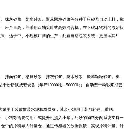
浆、抹灰砂浆、防水砂浆、聚苯颗粒砂浆等各种干粉砂浆自动上料，搅
产，班产量高，并采用双轴桨叶式高效混合机，在不破坏物料的原始状
果；适于中、小规模厂商的生产，配置自动包装系统，更显示其*
浆、抹面砂浆、砌筑砂浆、抹灰砂浆、防水砂浆、聚苯颗粒砂浆。类
型干粉砂浆成套设备（年产10000吨—50000吨） 自动型干粉砂浆成套
个大罐用于装放散装水泥和粉煤灰，其余小罐用于装放轻钙、重钙、
砂、小料等需要使用斗式提升机提入小罐，巧妙的物料分配系统支持一
料仓中的原料导入计量仓，通过传感器的数据反馈，实现原料计量。计