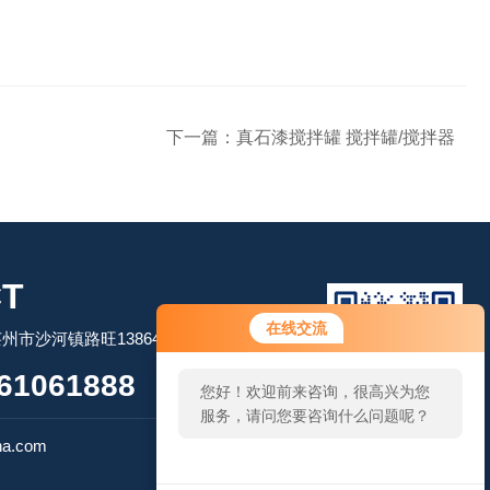
下一篇：
真石漆搅拌罐 搅拌罐/搅拌器
T
您好！欢迎前来咨询，很高兴为您
在线交流
市沙河镇路旺13864506509
服务，请问您要咨询什么问题呢？
61061888
您好，看您停留很久了，是否找到
了需求产品，您可以直接在线与我
扫码加微信
联系！
na.com