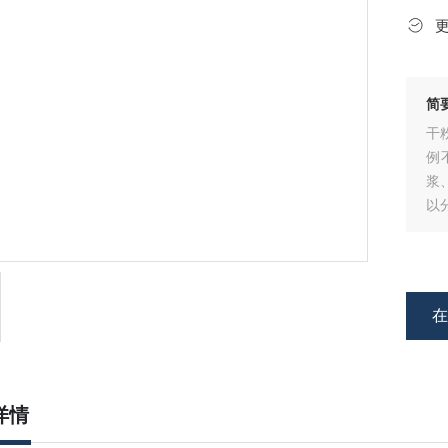
简
干
例
浆
以
粉
备
详情