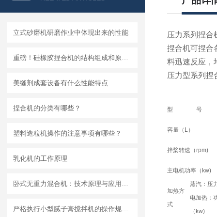
产品详
立式砂磨机研磨作业中体现出来的性能
压力系列捏合
捏合机可捏合
重磅！硅橡胶捏合机的结构组成和原理、维护保养都在这儿
料迅速反应，
压力型系列捏
美缝剂成套设备有什么性能特点
捏合机的分类有哪些？
型 号
容量（L）
塑料造粒机操作的注意事项有哪些？
拌桨转速（rpm)
乳化机的工作原理
主电机功率（kw)
卧式无重力混合机：技术原理与应用分析
蒸汽：压力
加热方
电加热：
式
严格执行小型腻子膏搅拌机的操作规范要求
（kw)