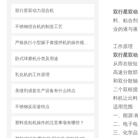
双行星双动力混合机
双行星双动
料、粘合剂
不锈钢捏合机的制造工艺
业的液与液
严格执行小型腻子膏搅拌机的操作规范要求
工作原理
双行星双动
卧式球磨机分类及用途
从而在较短
高速分散部
乳化机的工作原理
和双分散轴
二个双框搅
美缝剂成套生产设备有什么特点
料机让出料
不锈钢反应釜特点
适用范围
一、能源:
塑料造粒机操作的注意事项有哪些？
二、电子电
三、化学品