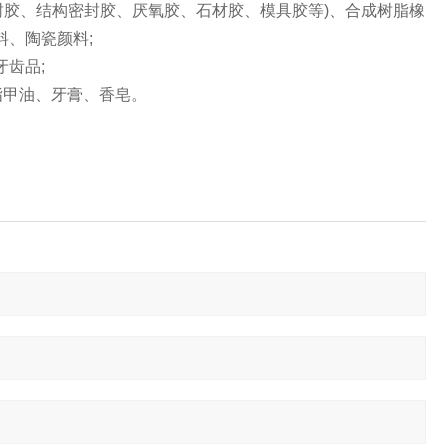
封胶、结构密封胶、厌氧胶、石材胶、模具胶等)、合成树脂橡
料、陶瓷颜料;
牙齿品;
指甲油、牙膏、香皂。