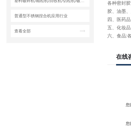
塑料破碎机/颗粒机/回收机/切粒机/破碎机哪个厂家实力强？莱州龙骏机械干湿两用破碎机测评
各种密封胶
胶、油墨、
普通型不锈钢捏合机应用行业
四、医药品
五、化妆品
查看全部
六、食品:
在线
您
您