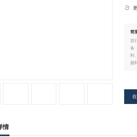
简
双
备
料
颜
的
艺
详情