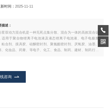
更新时间：
2025-11-11
要描述：
行星双动力混合机是一种无死点集分散、混合为一体的高效混合设
，适用于聚合物锂离子电池液及液态锂离子电池液、电子电极浆
、粘合剂、摸具胶、硅酮密封剂、聚氨酯密封剂、厌氧胶、油墨、
料、化妆品、药膏、等电子、化工、食品、制药、建材、制药行业
液与液、固与液物料的混合、反应、分散、溶解、均质、乳化等工
。
在线咨询