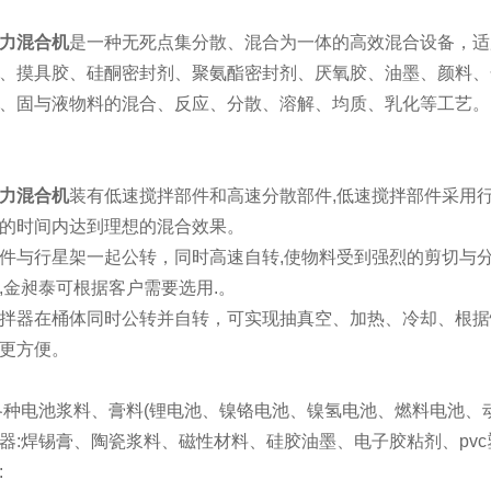
力混合机
是一种无死点集分散、混合为一体的高效混合设备，适
、摸具胶、硅酮密封剂、聚氨酯密封剂、厌氧胶、油墨、颜料、
、固与液物料的混合、反应、分散、溶解、均质、乳化等工艺。
力混合机
装有低速搅拌部件和高速分散部件,低速搅拌部件采用行
的时间内达到理想的混合效果。
件与行星架一起公转，同时高速自转,使物料受到强烈的剪切与
,金昶泰可根据客户需要选用.。
拌器在桶体同时公转并自转，可实现抽真空、加热、冷却、根据
更方便。
各种电池浆料、膏料(锂电池、镍铬电池、镍氢电池、燃料电池、动
器:焊锡膏、陶瓷浆料、磁性材料、硅胶油墨、电子胶粘剂、pv
: