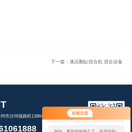
下一篇：
液压翻缸捏合机 混合设备
T
您好！欢迎前来咨询，很高兴为您
在线交流
市沙河镇路旺13864506509
服务，请问您要咨询什么问题呢？
61061888
您好，看您停留很久了，是否找到