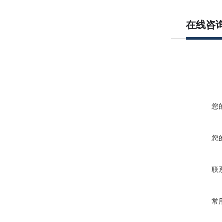
在线咨
您
您
联
常