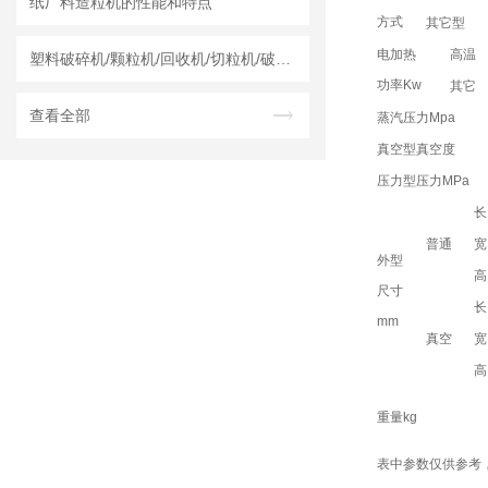
纸厂料造粒机的性能和特点
方式
其它型
电加热
高温
塑料破碎机/颗粒机/回收机/切粒机/破碎机哪个厂家实力强？莱州龙骏机械干湿两用破碎机测评
功率Kw
其它
查看全部
蒸汽压力Mpa
真空型真空度
压力型压力MPa
长
普通
宽
外型
高
尺寸
长
mm
真空
宽
高
重量kg
表中参数仅供参考