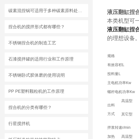
碳素混捏锅可适用于多种碳素原料处理需求
液压翻缸捏
本类机型可
捏合机的搅拌形式都有哪些？
液压翻缸捏
的理想设备
不锈钢捏合机的制造工艺
规格
石漆搅拌罐的适用行业和工作原理
有效容积L
投料量L
不锈钢卧式胶体磨的使用说明
主电机功率Kw
PP PE塑料颗粒机的工作原理
螺杆电机功率Kw
高温型
出料
捏合机的分类有哪些？
方式
其它型
行星搅拌机
拌浆转速r/min
加热
高温型