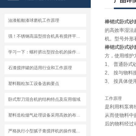
产品详
油漆船舶漆球磨机工作原理
棒销式卧式砂
的高效率湿法
强！不锈钢高温型捏合机具有搅拌平均、捏合效率高的优点
机。型号外形
棒销式卧式砂
学习一下：螺杆挤出型捏合机的操作规程和注意事项
方，使用维护
1、 普通卧式
石漆搅拌罐的适用行业和工作原理
2、 按与物
3、 按具体
塑料颗粒加工设备选购要点
工作原理
卧式犁刀混合机的结构特点及应用领域
是利用料泵将
塑料造粒烟气处理设备采用高效的布袋除尘技术或静电除尘技术
从而使物料中
后的物料经过
严格执行小型腻子膏搅拌机的操作规范要求