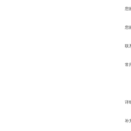
您
您
联
常
详
补