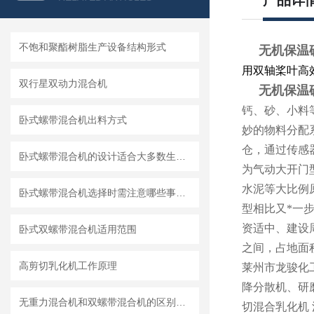
产品详
不饱和聚酯树脂生产设备结构形式
无机保温
用双轴桨叶高
双行星双动力混合机
无机保温
钙、砂、小料
卧式螺带混合机出料方式
妙的物料分配
仓，通过传感
卧式螺带混合机的设计适合大多数生产车间的布局需求
为气动大开门
水泥等大比例
卧式螺带混合机选择时需注意哪些事项？
型相比又*一
资适中、建设周
卧式双螺带混合机适用范围
之间，占地面积
高剪切乳化机工作原理
莱州市龙骏化
降分散机、研
无重力混合机和双螺带混合机的区别及各自特点和适用范围
切混合乳化机