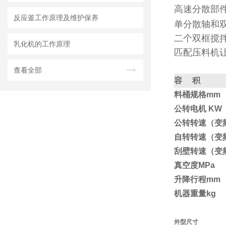
高速分散部
反应釜工作原理及维护保养
单分散轴和
二个双框搅
乳化机的工作原理
匹配压料机
查看全部
容 积
料桶规格mm
公转电机 KW
公转转速（变
自转转速（变
刮壁转速（变
真空度MPa
升降行程mm
机器重量kg
外型尺寸