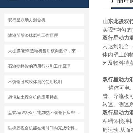
产品详
双行星双动力混合机
山东龙骏双
实现*均匀的
油漆船舶漆球磨机工作原理
双行星动力
内达到混合
大棚膜/塑料造粒机售后横向测评，莱州龙骏机械服务体系实测体验
体内壁上的
艺及物料特
石漆搅拌罐的适用行业和工作原理
双行星动力
不锈钢卧式胶体磨的使用说明
罐体可电、
管、导流板
超轻粘土捏合机的应用特点
转速。测速
双行星动力
盘管/蒸汽/水/油/电加热不锈钢反应釜怎么采购，莱州龙骏机械内外盘管区别讲解
粘稠体搅拌
硅橡胶捏合机能在短时间内完成物料的混合和捏合
周运动
,
从而