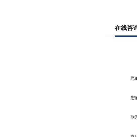
在线咨
您
您
联
常