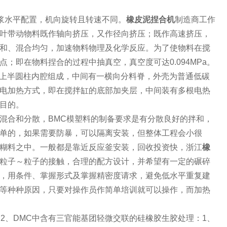
浆水平配置，机向旋转且转速不同。
橡皮泥捏合机
制造商
工作
叶带动物料既作轴向挤压，又作径向挤压；既作高速挤压，
和、混合均匀，加速物料物理及化学反应。为了使物料在搅
即在物料捏合的过程中抽真空，真空度可达0.094MPa。
上半圆柱内腔组成，中间有一横向分料脊，外壳为普通低碳
电加热方式，即在搅拌缸的底部加夹层，中间装有多根电热
目的。
混合和分散，BMC模塑料的制备要求是有分散良好的拌和，
单的，如果需要防暴，可以隔离安装，但整体工程会小很
糊料之中。一般都是靠近反应釜安装，回收投资快，
浙江
橡
粒子～粒子的接触，合理的配方设计，并希望有一定的碾碎
，用条件、掌握形式及掌握精密度请求，避免低水平重复建
等种种原因，只要对操作员作简单培训就可以操作，而加热
2、DMC中含有三官能基团轻微交联的硅橡胶生胶处理：1、