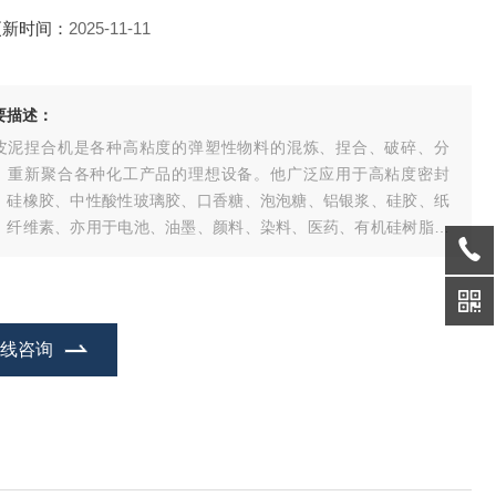
更新时间：
2025-11-11
要描述：
皮泥捏合机是各种高粘度的弹塑性物料的混炼、捏合、破碎、分
、重新聚合各种化工产品的理想设备。他广泛应用于高粘度密封
、硅橡胶、中性酸性玻璃胶、口香糖、泡泡糖、铝银浆、硅胶、纸
、纤维素、亦用于电池、油墨、颜料、染料、医药、有机硅树脂、
料、橡胶、化妆品等行业。
在线咨询