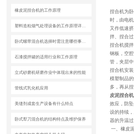
橡皮泥捏合机的工作原理
捏合机为卧
时，由电机
塑料造粒烟气处理设备的工作原理详细介绍
又作低速挤
拌、捏合过
卧式螺带混合机选择时需注意哪些事项？
捏合机搅拌
钢板，空腔
石漆搅拌罐的适用行业和工作原理
管，夹层中
捏合机安装
立式砂磨机研磨作业中体现出来的性能
模塑制品的
多，再从捏
管线式乳化机应用
皮泥捏合机
美缝剂成套生产设备有什么特点
效应，防坠
设的持续，
卧式犁刀混合机的结构特点及维护保养
器的升温过
一、橡皮泥