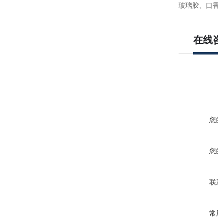
玻璃胶、口
在线
您
您
联
常