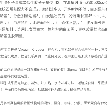
生胶分子量或降低生胶分子量使用2、在混炼时适当添加500cs~
生胶乙烯基配方不合理2、助剂过多3、开炼时间不够，白炭黑与
烯基2、分散剂量适当3、白炭黑吃完后，冷炼延长至45min，
理，2、白炭黑粗，比表面积小，3、硫化不熟，4、胶发脆处理
炭黑填料，选用比表面积大，性能好的白炭黑，更换质量档次高
烯基生胶调整。
英文名称是 Vacuum Kneader，捏合机，该机器是捏合机中的一
空捏合机隶属于捏合机系列的一个重要分支，在中国已经形成了成熟的产
的工作原理是由一对互相配合和、旋转的桨叶Sigma（或Z形）所产生
混合搅拌的机械装置。
调温形式采用电加热、蒸汽、油加热、水冷却等方法，碳钢捏合机，采用
叶与物料接触部分均采用SUS304不锈钢制成，确保产品质量。
是各种高粘度的弹塑性物料的混炼、捏合、破碎、分散、重新聚合各种化