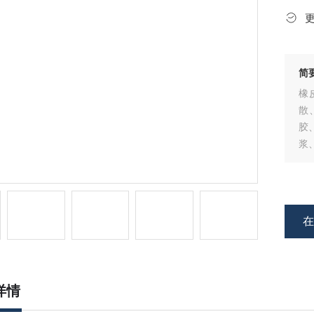
简
橡
散
胶
浆
塑
详情