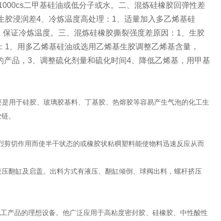
1000cs二甲基硅油或低分子或水。二、混炼硅橡胶回弹性差
生胶浸润差4、冷炼温度高处理：1、适量加入多乙烯基硅
4、保证冷炼温度。三、混炼硅橡胶撕裂强度差原因：1、生胶
：1、用多乙烯基硅油或选用乙烯基生胶调整乙烯基含量，
的产品，3、调整硫化剂量和硫化时间4、降低乙烯基，用甲基
种，主要是用于硅胶、玻璃胶基料、丁基胶、热熔胶等容易产生气泡的化工生
业链。
强烈剪切作用而使半干状态的或橡胶状粘稠塑料能使物料迅速反应从而
液压翻缸及启盖。出料方式有液压、翻缸倾倒、球阀出料，螺杆挤压
工产品的理想设备。他广泛应用于高粘度密封胶、硅橡胶、中性酸性