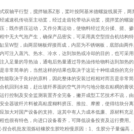
式双轴平行型，搅拌轴系Z形，桨叶按阿基米德螺旋线展开，两
经减速机传动至主动桨，经过走齿轮带动从动桨，搅拌桨的螺旋
压；既作挤压运动，又作分离运动，使物料经过充分揉、搓、掺
程中无大气泡产生，确保产品密实，可采用真空型捏合机结构特点；
缸呈W型，由两层钢板焊接而成，内层为不锈钢板，底部由两件
内可注入蒸汽、热水、冷水，达到加热或冷却的目的，也可采用
注入足量的导热油，通电后热量通过导热油传给物料达到加热的
是非常简单的，当然这样的结果也取决于这近十种组成份的充分
性能取决于良好的原料，因此整体的安装过程相对而言是非常简
合机回到水箱，赶出玻纤界面的空气并均匀地分散在粘稠的膏状
运行控制及安全监测装置齐全完备，撇开成型工艺技术不说，由
安全器玻纤片料被高粘度糊料挤压、推拉、摩擦，使得结块分离
应加大对国产设备的支持。这其中有人力成本低廉、原材料充足
程也很有特色，向进口设备看齐，可降低设备投资及运行费用。
-捏合机批发
混炼硅橡胶生胶吃粉慢原因：1、生胶分子量偏高，