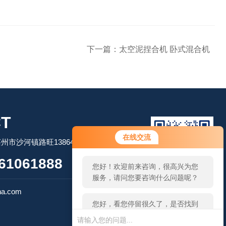
下一篇：
太空泥捏合机 卧式混合机
T
您好！欢迎前来咨询，很高兴为您
在线交流
市沙河镇路旺13864506509
服务，请问您要咨询什么问题呢？
61061888
您好，看您停留很久了，是否找到
了需求产品，您可以直接在线与我
扫码加微信
联系！
na.com