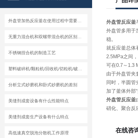
产品详
外盘管加热反应釜在使用过程中需要知道清洗流程
外盘管反应釜
外盘管多用于
无重力混合机和双螺带混合机的区别及各自特点和适用范围
稳。
就反应釜总体
不锈钢捏合机的制造工艺
2.5MPa
可在0.7～1.3
塑料破碎机/颗粒机/回收机/切粒机/破碎机哪个厂家实力强？莱州龙骏机械干湿两用破碎机测评
由于外盘管夹
同时，半圆管
分析立式砂磨机和卧式砂磨机的差别
加了釜体外部“
外盘管反应釜
美缝剂成套设备有什么性能特点
硝化、聚合反
美缝剂成套生产设备有什么特点
在线咨
高低速真空脱泡分散机工作原理