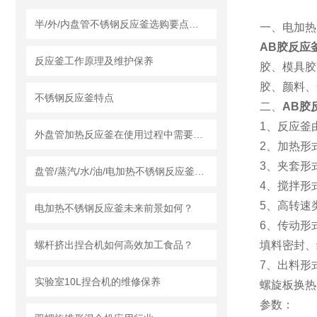
半/外/内盘管不锈钢反应釜选购要点及莱州龙骏机械盘管结构优势分析
一、电加热
AB胶反应
反应釜工作原理及维护保养
胶、模具胶
胶、颜料、
不锈钢反应釜特点
二、
AB胶
1、反应釜
外盘管加热反应釜在使用过程中需要知道清洗流程
2、加热形
3、夹套形
盘管/蒸汽/水/油/电加热不锈钢反应釜怎么采购，莱州龙骏机械内外盘管区别讲解
4、搅拌形
5、高转速
电加热不锈钢反应釜未来前景如何？
6、传动形
螺杆挤出捏合机如何高效加工食品？
填料密封、
7、出料形
实验室10L捏合机的维修保养
螺旋板换热
参数：