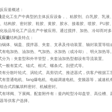
反应釜概述：
釜
是化工生产中典型的主体反应设备，、粘胶剂、白乳胶、乳液、
、结构胶、密封胶、鞋胶、黄胶、胶水、接着胶、喷胶、PU胶
化妆品等化工产品生产中被应用。通过搅拌、加热、冷却而对多
反应釜
结构及特点：
由锅体、锅盖、搅拌器、夹套、支承及传动装置、轴封装置等组
式有电加热、油加热、气加热、水加热（或冷却）、明火加热等
式分为：夹套型和外半管型，夹套油加热型都设有导流装置。
式一般有桨式、锚式、框式、螺条式、刮壁式等。
类有分散叶轮式、涡轮式、高剪切式、推进器式，供客户根据工
式有普通电机、fang爆电机、电磁调速电机、变频器等，减速机
组合式四氟填料密封、机械密封。
式有球阀、下展阀。配套附件有：釜内蛇型冷却盘管、高位槽、
器等供客户选择。