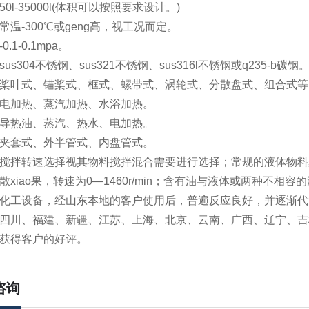
0l-35000l(体积可以按照要求设计。)
温-300℃或geng高，视工况而定。
.1-0.1mpa。
us304不锈钢、sus321不锈钢、sus316l不锈钢或q235-b碳钢
桨叶式、锚桨式、框式、螺带式、涡轮式、分散盘式、组合式等
电加热、蒸汽加热、水浴加热。
导热油、蒸汽、热水、电加热。
夹套式、外半管式、内盘管式。
搅拌转速选择视其物料搅拌混合需要进行选择；常规的液体物料聚合反
xiao果，转速为0—1460r/min；含有油与液体或两种不相容的液
化工设备，经山东本地的客户使用后，普遍反应良好，并逐渐代替
四川、福建、新疆、江苏、上海、北京、云南、广西、辽宁、吉
获得客户的好评。
咨询