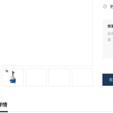
简
反
釜
详情