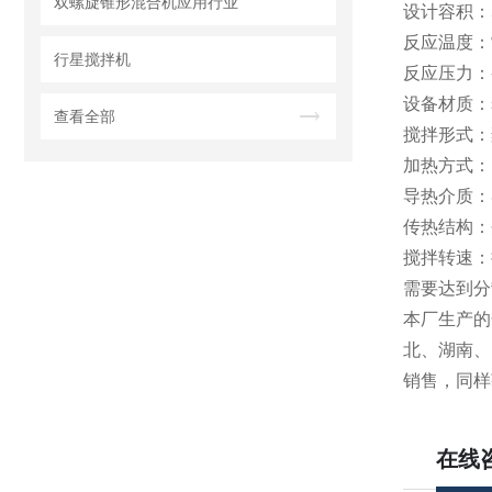
双螺旋锥形混合机应用行业
设计容积：5
反应温度：常
行星搅拌机
反应压力：-0
设备材质：s
查看全部
搅拌形式：
加热方式：
导热介质：
传热结构：
搅拌转速：
需要达到分散
本厂生产的
北、湖南、
销售，同样
在线