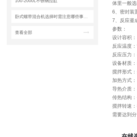
100-2000L不锈钢拉缸
体里一般选择
6、密封装
卧式螺带混合机选择时需注意哪些事项？
7、反应釜
参数：
查看全部
设计容积：5
反应温度：常
反应压力：-0
设备材质：s
搅拌形式：
加热方式：
导热介质：
传热结构：
搅拌转速：
需要达到分散
在线