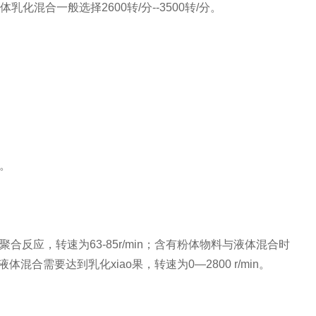
乳化混合一般选择2600转/分--3500转/分。
。
。
应，转速为63-85r/min；含有粉体物料与液体混合时
体混合需要达到乳化xiao果，转速为0—2800 r/min。