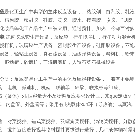
釜
是化工生产中典型的主体反应设备，、粘胶剂、白乳胶、乳液
、结构胶、密封胶、鞋胶、黄胶、胶水、接着胶、喷胶、PU胶
化妆品等化工产品生产中被应用。通过搅拌、加热、冷却而对多
釜
跑道胶成套生产设备，反应釜，行星搅拌机，行星动力混合机
搅拌机，玻璃胶生产设备，密封胶生产设备，硅酮胶设备，不饱
设备，轻粘土设备，真石漆设备，油漆涂料设备，粉料机，粉末
，振动筛，砂磨机，三辊研磨机，人造石英石机械设备
分类：反应釜是化工生产中的主体反应搅拌设备，一般有不锈钢
构：电机、减速机、机架、联轴器、轴承、联接板等组成。
器（釜体）:根据容量大小及物料反应要求设计压力来que定板材厚
套、内盘管、外盘管等；采用有ji热载体xun环（导热油）或蒸
置：对桨搅拌、锚式桨搅拌、双螺旋桨搅拌、涡轮桨搅拌、分散
度：搅拌速度选择视其物料搅拌要求进行选择，几种液体物料需混合