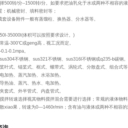
500转/分--1500转/分。如要求把油乳化于水或两种不相容的液体
置：机械密封、填料密封等；
成套设备附件一般有蒸馏柱、换热器、分水器等。
0l-35000l(体积可以按照要求设计。)
温-300℃或geng高，视工况而定。
.1-0.1mpa。
us304不锈钢、sus321不锈钢、sus316l不锈钢或q235-b碳钢
桨叶式、锚桨式、框式、螺带式、涡轮式、分散盘式、组合式等
电加热、蒸汽加热、水浴加热。
导热油、蒸汽、热水、电加热。
夹套式、外半管式、内盘管式。
搅拌转速选择视其物料搅拌混合需要进行选择；常规的液体物料聚合反
xiao果，转速为0—1460r/min；含有油与液体或两种不相容的液
咨询