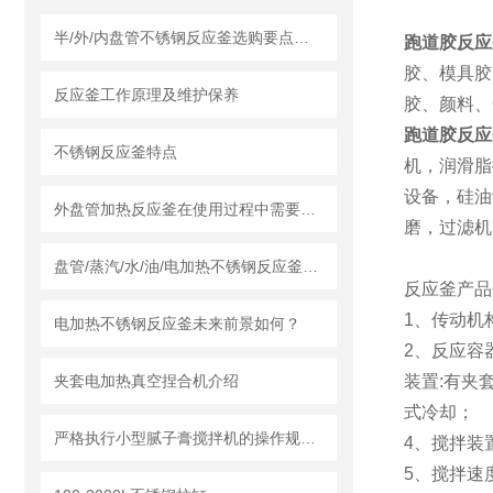
半/外/内盘管不锈钢反应釜选购要点及莱州龙骏机械盘管结构优势分析
跑道胶反应
胶、模具胶
反应釜工作原理及维护保养
胶、颜料、
跑道胶反应
不锈钢反应釜特点
机，润滑脂
设备，硅油
外盘管加热反应釜在使用过程中需要知道清洗流程
磨，过滤机
盘管/蒸汽/水/油/电加热不锈钢反应釜怎么采购，莱州龙骏机械内外盘管区别讲解
反应釜产品
1、传动机
电加热不锈钢反应釜未来前景如何？
2、反应容
夹套电加热真空捏合机介绍
装置:有夹
式冷却；
严格执行小型腻子膏搅拌机的操作规范要求
4、搅拌装
5、搅拌速