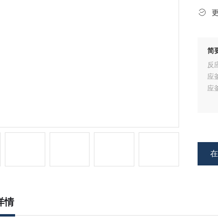
简
反
应
应
详情