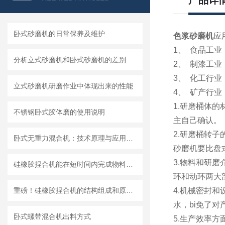
产品详
卧式砂磨机的日常保养及维护
色浆砂磨机
应
1、 食品工
分析立式砂磨机和卧式砂磨机的差别
2、 制漆工
3、 化工行业
立式砂磨机研磨作业中体现出来的性能
4、 矿产行
1.研磨桶体
不锈钢卧式胶体磨的使用说明
主自己确认。
2.研磨桶转
卧式无重力混合机：技术原理与应用分析
砂磨机要比盘式
3.物料和研
硅橡胶捏合机能在短时间内完成物料的混合和捏合
环和动环两大
重磅！硅橡胶捏合机的结构组成和原理、维护保养都在这儿
4.机械密封
水，bi免了
卧式螺带混合机出料方式
5.生产效率