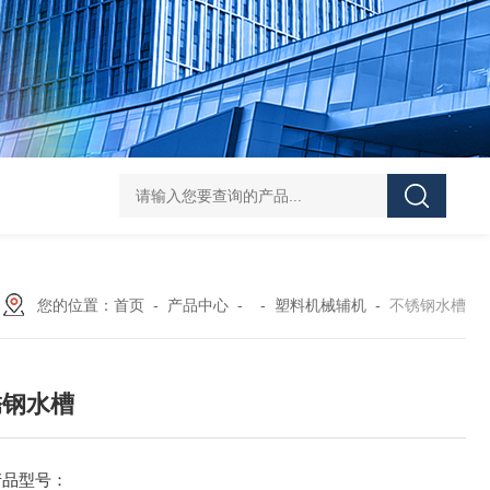
Z shaped blade sigma mixerZ型捏合机
Vacuum Kneader
您的位置：
首页
-
产品中心
- -
塑料机械辅机
-
不锈钢水槽
锈钢水槽
产品型号：