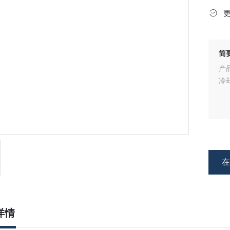
简
产
冷
详情