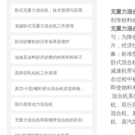
卧式无重力混合机：技术原理与应用分析
无重力混
剂等粉料
龙骏卧式无重力混合机工作原理
无重力混
匀；为降
卧式砂磨机的日常保养及维护
片，经济
象；标准
油漆及涂料卧式砂磨的种类和和珠子的选用
卧式混合
减速机带
高剪切乳化机工作原理
合过程中
即使物料
真空/小型/螺杆挤出捏合机供货商推荐榜单｜莱州龙骏机械真空捏合机非标定制选型方案
混合机系
双行星双动力混合机
机、双行
混合机、
无重力混合机和双螺带混合机的区别及各自特点和适用范围
机、蒸汽