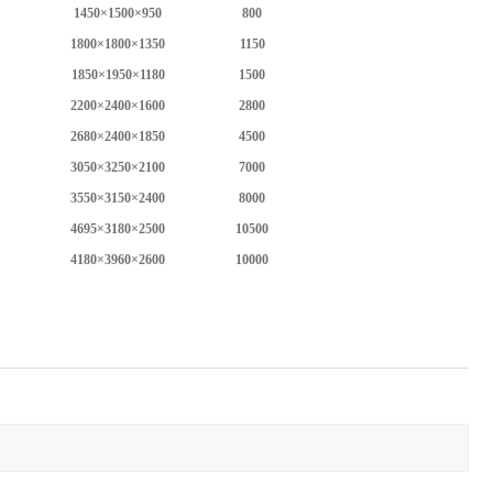
1450×1500×950
800
1800×1800×1350
1150
1850×1950×1180
1500
2200×2400×1600
2800
2680×2400×1850
4500
3050×3250×2100
7000
3550×3150×2400
8000
4695×3180×2500
10500
4180×3960×2600
10000