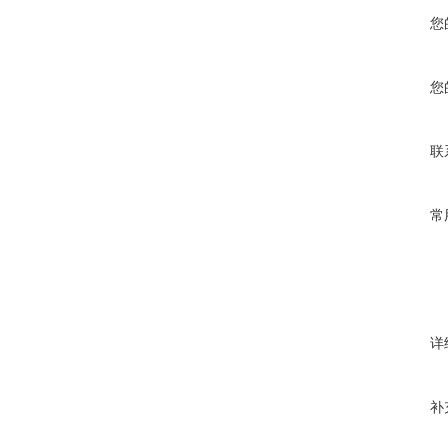
您
您
联
常
详
补