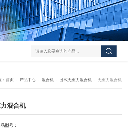
Z shaped blade sigma mixerZ型捏合机
Vacuum Kneader
置：
首页
-
产品中心
-
混合机
-
卧式无重力混合机
-
无重力混合机
重力混合机
产品型号：