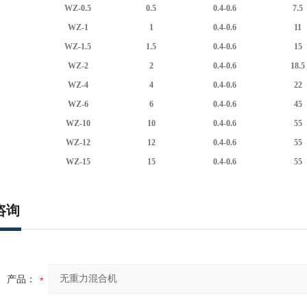
WZ-0.5
0.5
0.4-0.6
7.5
WZ-1
1
0.4-0.6
11
WZ-1.5
1.5
0.4-0.6
15
WZ-2
2
0.4-0.6
18.5
WZ-4
4
0.4-0.6
22
WZ-6
6
0.4-0.6
45
WZ-10
10
0.4-0.6
55
WZ-12
12
0.4-0.6
55
WZ-15
15
0.4-0.6
55
咨询
产品：