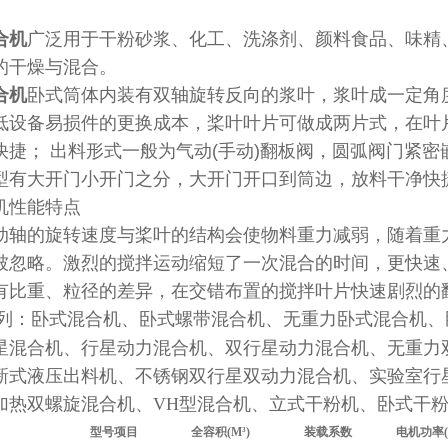
合机
广泛用于干粉砂浆、化工、洗涤剂、颜料食品、味精
的干燥与混合。
合机
卧式筒体内装有双轴旋转反向的浆叶，浆叶成一定角
低设备易损件的更换成本，桨叶叶片可做成两片式，在叶
快捷； 出料形式一般为气动(手动)翻板阀，圆弧阀门紧
型有大开门小开门之分，大开门开口到筒边，放料干净快
机性能特点
动轴的旋转速度与桨叶的结构会使物料重力减弱，随着重
被忽略。激烈的搅拌运动缩短了一次混合的时间，更快速
有比重、粒径的差异，在交错布置的搅拌叶片快速剧烈的
列：卧式混合机、卧式螺带混合机、无重力卧式混合机、
星混合机、行星动力混合机、双行星动力混合机、无重力
新式液压出料机、不锈钢双行星双动力混合机、实验室行
加热双螺旋混合机、VH型混合机、立式干粉机、卧式干
型号
项目
全容积
(M³)
装载系数
电机功率