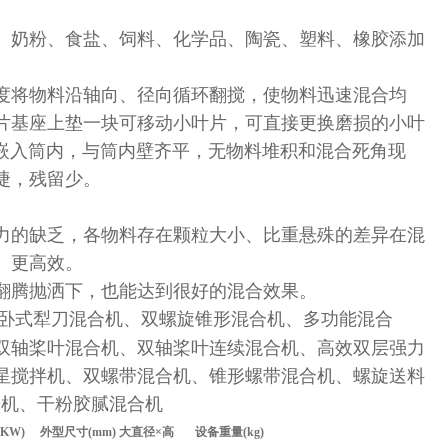
、奶粉、食盐、饲料、化学品、陶瓷、塑料、橡胶添加
度将物料沿轴向、径向循环翻搅，使物料迅速混合均
片基座上垫一块可移动小叶片，可直接更换磨损的小叶
密嵌入筒内，与筒内壁齐平，无物料堆积和混合死角现
捷，残留少。
力的缺乏，各物料存在颗粒大小、比重悬殊的差异在混
、更高效。
翻腾抛洒下，也能达到很好的混合效果。
卧式犁刀混合机、双螺旋锥形混合机、多功能混合
双轴桨叶混合机、双轴桨叶连续混合机、高效双层强力
星搅拌机、双螺带混合机、锥形螺带混合机、螺旋送料
粉机、干粉胶腻混合机
(KW)
外型尺寸
(mm)
大直径
×
高
设备重量
(kg)