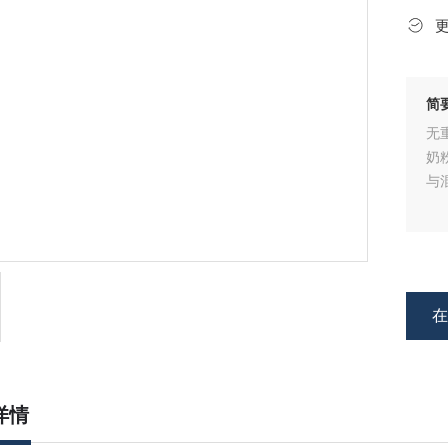
简
无
奶
与
详情